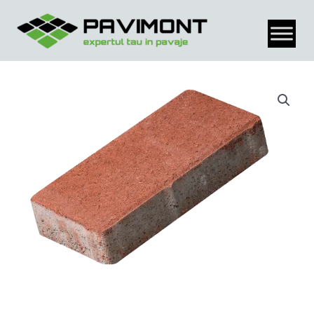
Petra
Skip
Pavaje,
to
Holland,
content
rosu,
10x20x4
cm