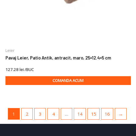
Leier
Pavaj Leier, Patio Antik, antracit, maro, 25×12.4×5 cm
127.28 lei /BUC
COMANDA ACUM
1
2
3
4
…
14
15
16
→