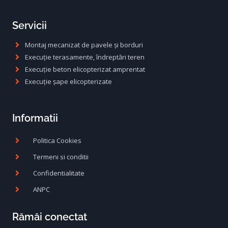
Servicii
Montaj mecanizat de pavele și borduri
Execuție terasamente, îndreptări teren
Execuție beton elicopterizat amprentat
Execuție șape elicopterizate
Informatii
Politica Cookies
Termeni si conditii
Confidentialitate
ANPC
Rămâi conectat