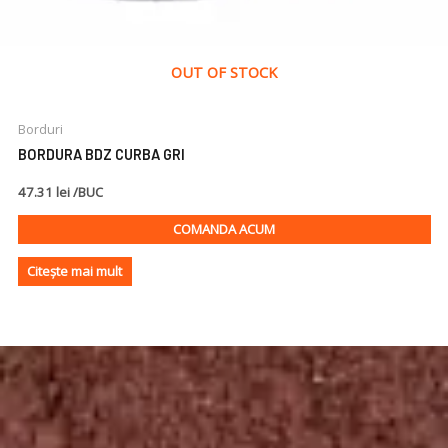
OUT OF STOCK
Borduri
BORDURA BDZ CURBA GRI
47.31 lei /BUC
COMANDA ACUM
Citește mai mult