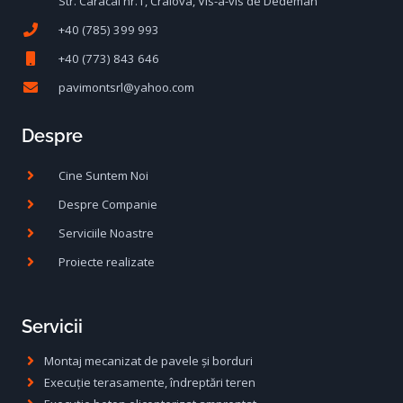
Str. Caracal nr.1, Craiova, Vis-a-vis de Dedeman
+40 (785) 399 993
+40 (773) 843 646
pavimontsrl@yahoo.com
Despre
Cine Suntem Noi
Despre Companie
Serviciile Noastre
Proiecte realizate
Servicii
Montaj mecanizat de pavele și borduri
Execuție terasamente, îndreptări teren