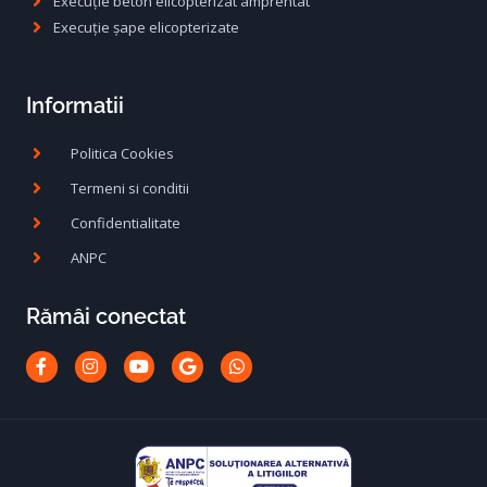
Execuție beton elicopterizat amprentat
Execuție șape elicopterizate
Informatii
Politica Cookies
Termeni si conditii
Confidentialitate
ANPC
Rămâi conectat
Facebook-
Instagram
Youtube
Google
Whatsapp
f