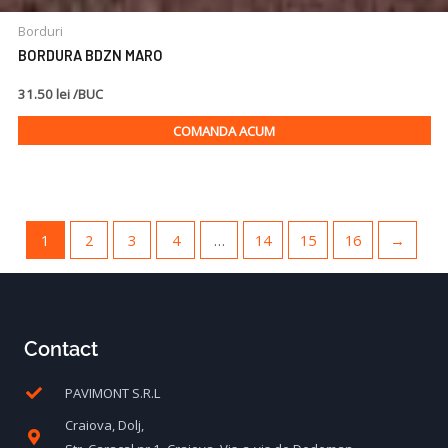
Borduri
BORDURA BDZN MARO
31.50 lei /BUC
COMANDA ACUM
1
2
3
4
…
14
15
16
→
Contact
PAVIMONT S.R.L
Craiova, Dolj,