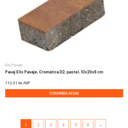
Elis Pavaje
Pavaj Elis Pavaje, Cromatica D2, pastel, 10x20x6 cm
112.31 lei /MP
COMANDA ACUM
1
2
3
4
5
6
→