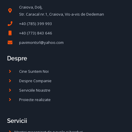
Craiova, Dolj,
Str. Caracal nr.1, Craiova, Vis-a-vis de Dedeman
+40 (785) 399 993
+40 (773) 843 646
pavimontsrl@yahoo.com
Despre
Cine Suntem Noi
Despre Companie
Serviciile Noastre
Proiecte realizate
Servicii
Montaj mecanizat de pavele și borduri