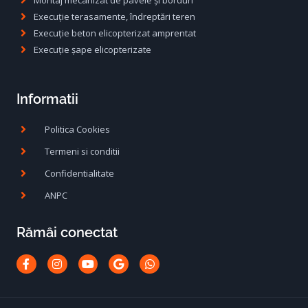
Execuție terasamente, îndreptări teren
Execuție beton elicopterizat amprentat
Execuție șape elicopterizate
Informatii
Politica Cookies
Termeni si conditii
Confidentialitate
ANPC
Rămâi conectat
Facebook-
Instagram
Youtube
Google
Whatsapp
f