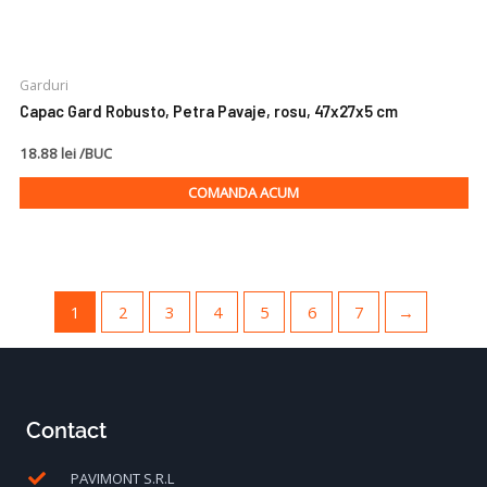
Garduri
Capac Gard Robusto, Petra Pavaje, rosu, 47x27x5 cm
18.88 lei /BUC
COMANDA ACUM
1
2
3
4
5
6
7
→
Contact
PAVIMONT S.R.L