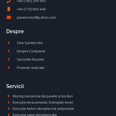
+40 (785) 399 993
+40 (773) 843 646
pavimontsrl@yahoo.com
Despre
Cine Suntem Noi
Despre Companie
Serviciile Noastre
Proiecte realizate
Servicii
Montaj mecanizat de pavele și borduri
Execuție terasamente, îndreptări teren
Execuție beton elicopterizat amprentat
Execuție șape elicopterizate