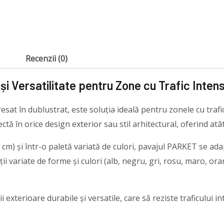
Recenzii (0)
și Versatilitate pentru Zone cu Trafic Inten
sat în dublustrat, este soluția ideală pentru zonele cu trafi
 în orice design exterior sau stil arhitectural, oferind atât f
i 8 cm) și într-o paletă variată de culori, pavajul PARKET se ad
ații variate de forme și culori (alb, negru, gri, rosu, maro, o
exterioare durabile și versatile, care să reziste traficului int