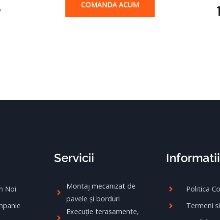
COMANDA ACUM
e
Servicii
Informatii
Montaj mecanizat de
m Noi
Politica C
pavele și borduri
mpanie
Termeni si
Execuție terasamente,