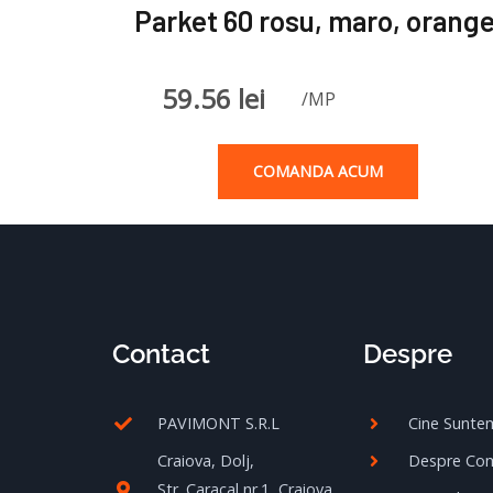
Parket 60 rosu, maro, orang
59.56
lei
/MP
COMANDA ACUM
Contact
Despre
PAVIMONT S.R.L
Cine Sunte
Craiova, Dolj,
Despre Co
Str. Caracal nr.1, Craiova,