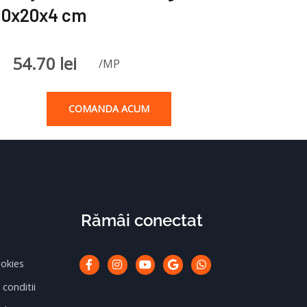
10x20x4 cm
54.70
lei
/MP
COMANDA ACUM
Rămâi conectat
Facebook-
Instagram
Youtube
Google
Whatsapp
ookies
f
 conditii