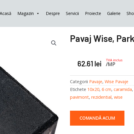
Acasă
Magazin
Despre
Servicii
Proiecte
Galerie
Sh
Pavaj Wise, Par
TVA inclus
62.61
lei
/MP
Categorii
Pavaje
,
Wise Pavaje
Etichete
10x20
,
6 cm
,
caramida
pavimont
,
rezidential
,
wise
COMANDĂ ACUM