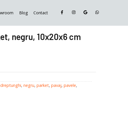
Wise,
Parket,
owroom
Blog
Contact
negru,
10x20x6
cm
ket, negru, 10x20x6 cm
,
dreptunghi
,
negru
,
parket
,
pavaj
,
pavele
,