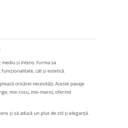
s
c mediu și intens. Forma sa
uncționalitate, cât și estetică.
aptează oricărei necesități. Aceste pavaje
range, mix-rosu, mix-maro), oferind
ens și să aducă un plus de stil și eleganță.