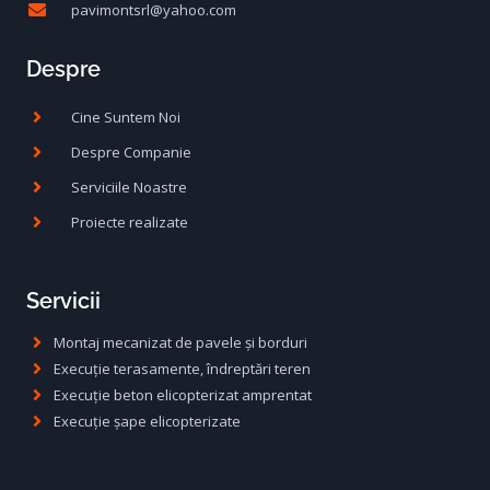
pavimontsrl@yahoo.com
Despre
Cine Suntem Noi
Despre Companie
Serviciile Noastre
Proiecte realizate
Servicii
Montaj mecanizat de pavele și borduri
Execuție terasamente, îndreptări teren
Execuție beton elicopterizat amprentat
Execuție șape elicopterizate