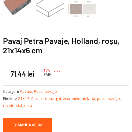
Pavaj Petra Pavaje, Holland, roșu,
21x14x6 cm
TVA inclus
71.44
lei
/MP
Categorii
Pavaje
,
Petra pavaje
Etichete
21x14
,
6 cm
,
dreptunghi
,
economic
,
holland
,
petra pavaje
,
rezidential
,
rosu
COMANDĂ ACUM