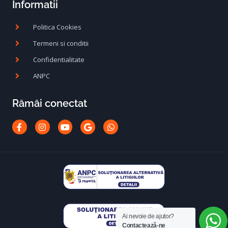
Informatii
Politica Cookies
Termeni si conditii
Confidentialitate
ANPC
Rămâi conectat
Facebook-
Instagram
Youtube
Google
Whatsapp
f
Ai nevoie de ajutor?
Contactează-ne