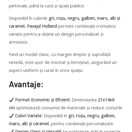
pietonale, până la curți și spații publice.
Disponibil în culorile
gri, roșu, negru, galben, maro, alb și
caramel
,
Pavajul Holland
permite combinații cromatice
variate pentru a obține un design personalizat și
armonios.
Fiind un model clasic, cu margini drepte și suprafață
netedă, este ușor de montat și întreținut, asigurând un
aspect uniform și curat în orice spațiu.
Avantaje:
Format Economic și Eficient:
Dimensiunea
21x14x6
cm
optimizează consumul de materiale și reduce costurile.
Culori Variate:
Disponibil în
gri, roșu, negru, galben,
maro, alb și caramel
, pentru combinații personalizate.
Design Clasic și Versatil:
Se potrivește atât în proiecte