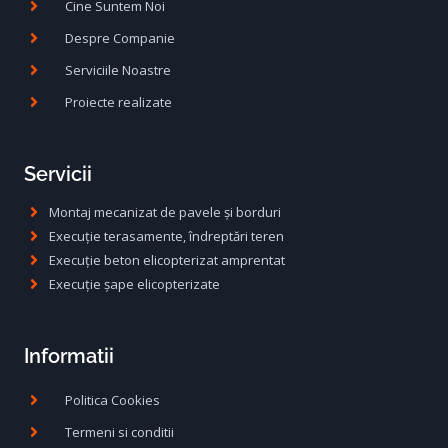
Cine Suntem Noi
Despre Companie
Serviciile Noastre
Proiecte realizate
Servicii
Montaj mecanizat de pavele și borduri
Execuție terasamente, îndreptări teren
Execuție beton elicopterizat amprentat
Execuție șape elicopterizate
Informatii
Politica Cookies
Termeni si conditii