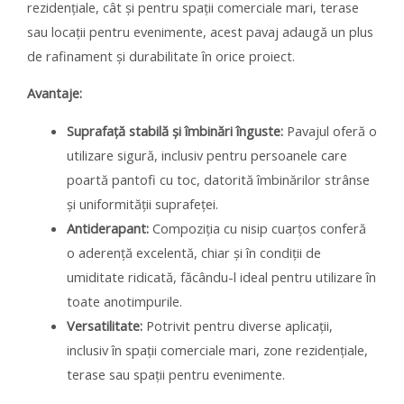
rezidențiale, cât și pentru spații comerciale mari, terase
sau locații pentru evenimente, acest pavaj adaugă un plus
de rafinament și durabilitate în orice proiect.
Avantaje:
Suprafață stabilă și îmbinări înguste:
Pavajul oferă o
utilizare sigură, inclusiv pentru persoanele care
poartă pantofi cu toc, datorită îmbinărilor strânse
și uniformității suprafeței.
Antiderapant:
Compoziția cu nisip cuarțos conferă
o aderență excelentă, chiar și în condiții de
umiditate ridicată, făcându-l ideal pentru utilizare în
toate anotimpurile.
Versatilitate:
Potrivit pentru diverse aplicații,
inclusiv în spații comerciale mari, zone rezidențiale,
terase sau spații pentru evenimente.