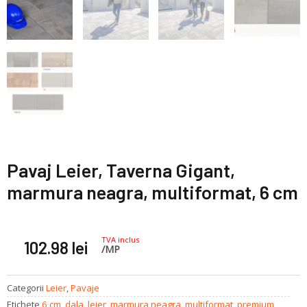
Pavaj Leier, Taverna Gigant,
marmura neagra, multiformat, 6 cm
TVA inclus
102.98
lei
/MP
Categorii
Leier
,
Pavaje
Etichete
6 cm
,
dala
,
leier
,
marmura neagra
,
multiformat
,
premium
,