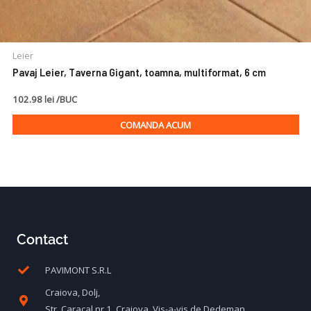
Leier
Pavaj Leier, Taverna Gigant, toamna, multiformat, 6 cm
102.98 lei /BUC
COMANDA ACUM
Contact
PAVIMONT S.R.L
Craiova, Dolj,
Str. Caracal nr.1, Craiova, Vis-a-vis de Dedeman