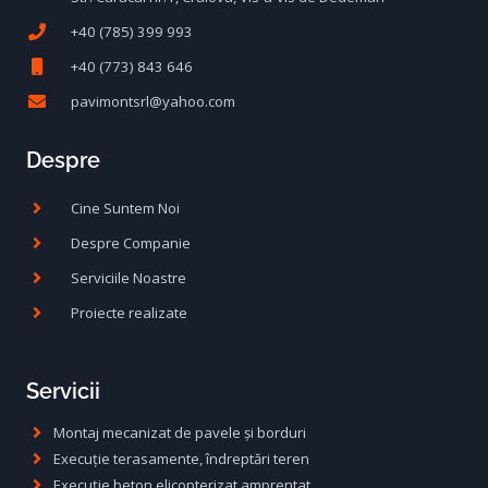
+40 (785) 399 993
+40 (773) 843 646
pavimontsrl@yahoo.com
Despre
Cine Suntem Noi
Despre Companie
Serviciile Noastre
Proiecte realizate
Servicii
Montaj mecanizat de pavele și borduri
Execuție terasamente, îndreptări teren
Execuție beton elicopterizat amprentat