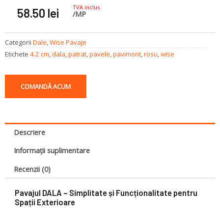
TVA inclus
58.50
lei
/MP
Categorii
Dale
,
Wise Pavaje
Etichete
4.2 cm
,
dala
,
patrat
,
pavele
,
pavimont
,
rosu
,
wise
COMANDĂ ACUM
Descriere
Informații suplimentare
Recenzii (0)
Pavajul DALA – Simplitate și Funcționalitate pentru
Spații Exterioare