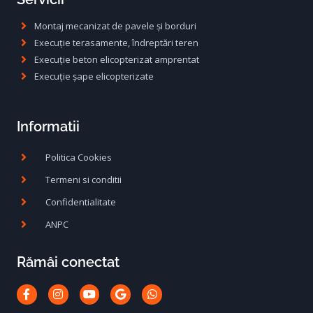
Montaj mecanizat de pavele și borduri
Execuție terasamente, îndreptări teren
Execuție beton elicopterizat amprentat
Execuție șape elicopterizate
Informatii
Politica Cookies
Termeni si conditii
Confidentialitate
ANPC
Rămâi conectat
Facebook-
Instagram
Youtube
Google
Whatsapp
f