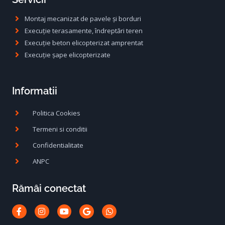
Montaj mecanizat de pavele și borduri
Execuție terasamente, îndreptări teren
Execuție beton elicopterizat amprentat
Execuție șape elicopterizate
Informatii
Politica Cookies
Termeni si conditii
Confidentialitate
ANPC
Rămâi conectat
Facebook-
Instagram
Youtube
Google
Whatsapp
f