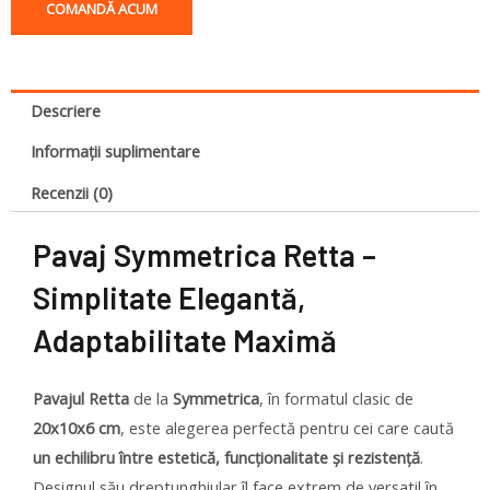
COMANDĂ ACUM
Descriere
Informații suplimentare
Recenzii (0)
Pavaj Symmetrica Retta –
Simplitate Elegantă,
Adaptabilitate Maximă
Pavajul Retta
de la
Symmetrica
, în formatul clasic de
20x10x6 cm
, este alegerea perfectă pentru cei care caută
un echilibru între estetică, funcționalitate și rezistență
.
Designul său dreptunghiular îl face extrem de versatil în