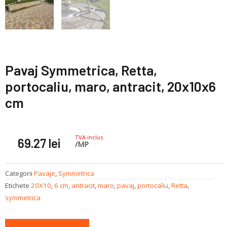
Pavaj Symmetrica, Retta,
portocaliu, maro, antracit, 20x10x6
cm
TVA inclus
69.27
lei
/MP
Categorii
Pavaje
,
Symmetrica
Etichete
20X10
,
6 cm
,
antracit
,
maro
,
pavaj
,
portocaliu
,
Retta
,
symmetrica