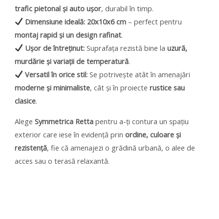
trafic pietonal și auto ușor
, durabil în timp.
Dimensiune ideală:
20x10x6 cm
– perfect pentru
montaj rapid și un design rafinat
.
Ușor de întreținut:
Suprafața rezistă bine la
uzură,
murdărie și variații de temperatură
.
Versatil în orice stil:
Se potrivește atât în amenajări
moderne și minimaliste
, cât și în proiecte
rustice sau
clasice
.
Alege
Symmetrica Retta
pentru a-ți contura un spațiu
exterior care iese în evidență prin
ordine, culoare și
rezistență
, fie că amenajezi o grădină urbană, o alee de
acces sau o terasă relaxantă.