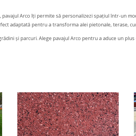
 pavajul Arco îți permite să personalizezi spațiul într-un mod u
fect adaptată pentru a transforma alei pietonale, terase, curți
i, grădini și parcuri. Alege pavajul Arco pentru a aduce un plu