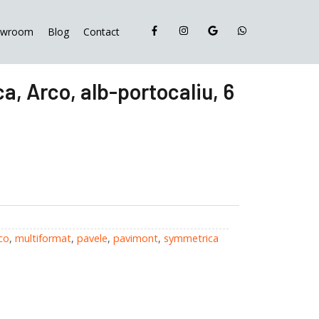
Symmetrica,
Arco,
owroom
Blog
Contact
alb-
portocaliu,
6
, Arco, alb-portocaliu, 6
cm
co
,
multiformat
,
pavele
,
pavimont
,
symmetrica