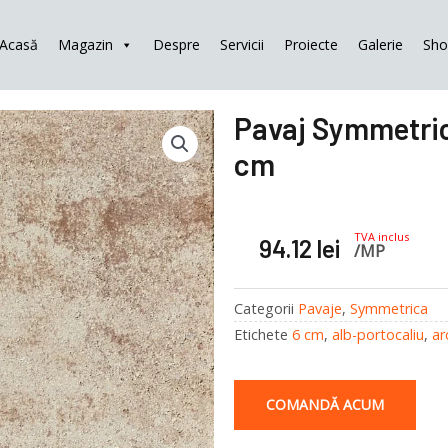
Acasă
Magazin
Despre
Servicii
Proiecte
Galerie
Sh
Pavaj Symmetrica
cm
TVA inclus
94.12
lei
/MP
Categorii
Pavaje
,
Symmetrica
Etichete
6 cm
,
alb-portocaliu
,
ar
COMANDĂ ACUM