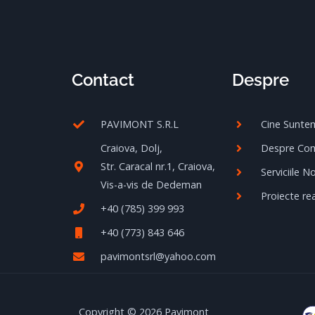
Contact
Despre
PAVIMONT S.R.L
Cine Sunte
Craiova, Dolj,
Despre Co
Str. Caracal nr.1, Craiova,
Serviciile N
Vis-a-vis de Dedeman
Proiecte rea
+40 (785) 399 993
+40 (773) 843 646
pavimontsrl@yahoo.com
Copyright © 2026 Pavimont