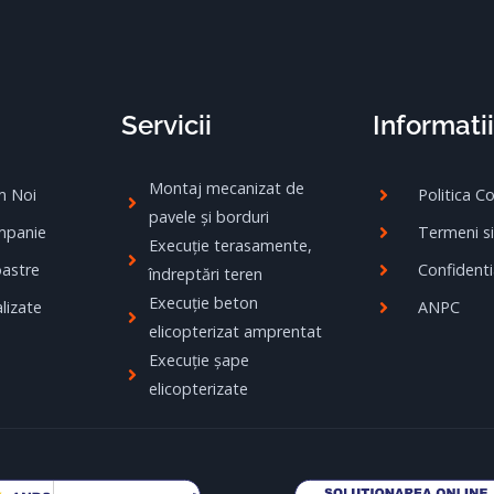
Servicii
Informatii
Montaj mecanizat de
m Noi
Politica C
pavele și borduri
mpanie
Termeni si
Execuție terasamente,
oastre
Confidenti
îndreptări teren
Execuție beton
lizate
ANPC
elicopterizat amprentat
Execuție șape
elicopterizate