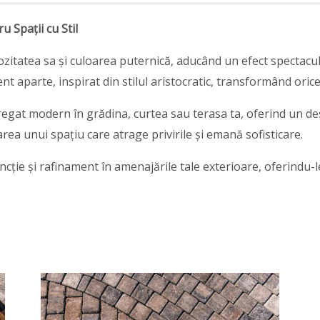
 Spații cu Stil
tatea sa și culoarea puternică, aducând un efect spectaculo
nt aparte, inspirat din stilul aristocratic, transformând orice
egat modern în grădina, curtea sau terasa ta, oferind un des
rea unui spațiu care atrage privirile și emană sofisticare.
cție și rafinament în amenajările tale exterioare, oferindu-l