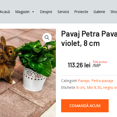
Acasă
Magazin
Despre
Servicii
Proiecte
Galerie
Sh
Pavaj Petra Pava
violet, 8 cm
TVA inclus
113.26
lei
/MP
Categorii
Pavaje
,
Petra pavaje
Etichete
8 cm
,
Mix 8.30
,
negru vi
COMANDĂ ACUM