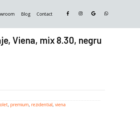
Petra
Pavaje,
owroom
Blog
Contact
Viena,
mix
8.30,
je, Viena, mix 8.30, negru
negru
violet,
8
cm
olet
,
premium
,
rezidential
,
viena