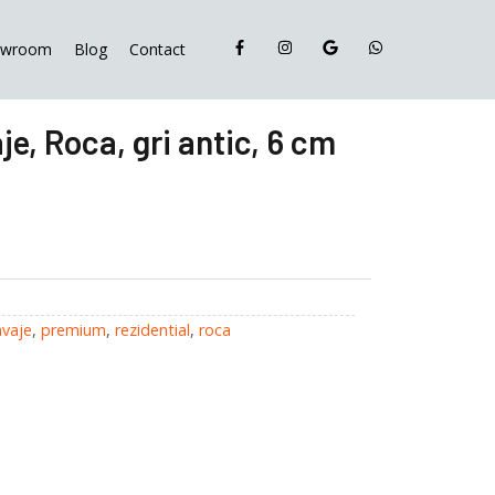
Petra
Pavaje,
owroom
Blog
Contact
Roca,
gri
antic,
je, Roca, gri antic, 6 cm
6
cm
avaje
,
premium
,
rezidential
,
roca