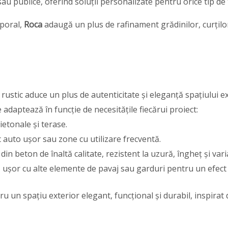
sau publice, oferind soluții personalizate pentru orice tip de t
mporal,
Roca
adaugă un plus de rafinament grădinilor, curților
rustic aduce un plus de autenticitate și eleganță spațiului ex
 adaptează în funcție de necesitățile fiecărui proiect:
ietonale și terase.
c auto ușor sau zone cu utilizare frecventă.
din beton de înaltă calitate, rezistent la uzură, îngheț și varia
ușor cu alte elemente de pavaj sau garduri pentru un efect
u un spațiu exterior elegant, funcțional și durabil, inspirat