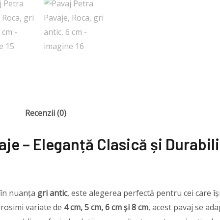
Recenzii (0)
je – Eleganță Clasică și Durabil
l în nuanța
gri antic
, este alegerea perfectă pentru cei care îș
 grosimi variate de
4 cm, 5 cm, 6 cm și 8 cm
, acest pavaj se ada