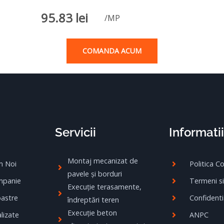
95.83
lei
/MP
COMANDA ACUM
Servicii
Informatii
Montaj mecanizat de
m Noi
Politica C
pavele și borduri
mpanie
Termeni si
Execuție terasamente,
oastre
Confidenti
îndreptări teren
Execuție beton
lizate
ANPC