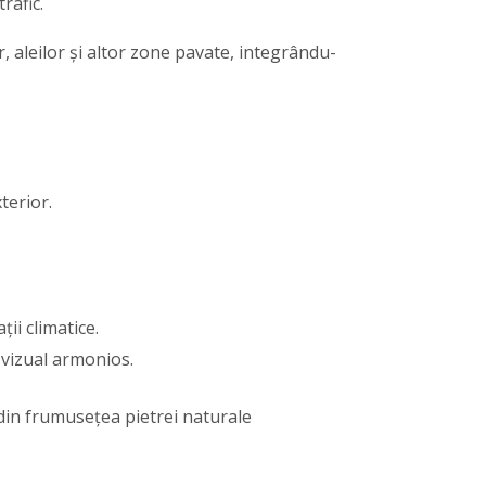
rafic.
, aleilor și altor zone pavate, integrându-
terior.
ții climatice.
 vizual armonios.
 din frumusețea pietrei naturale