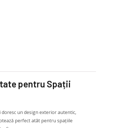
itate pentru Spații
i doresc un design exterior autentic,
ptează perfect atât pentru spațiile