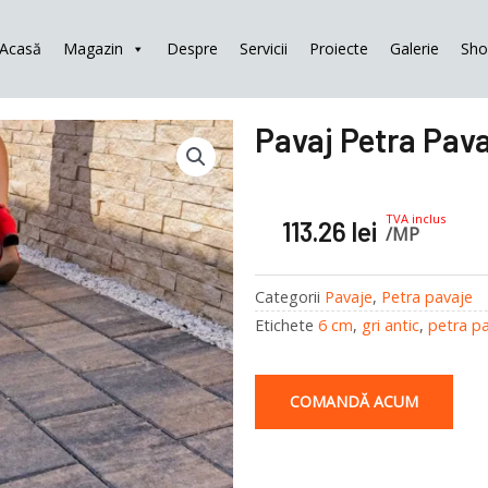
Acasă
Magazin
Despre
Servicii
Proiecte
Galerie
Sh
Pavaj Petra Pava
TVA inclus
113.26
lei
/MP
Categorii
Pavaje
,
Petra pavaje
Etichete
6 cm
,
gri antic
,
petra p
COMANDĂ ACUM