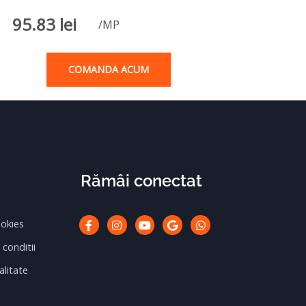
95.83
lei
/MP
COMANDA ACUM
Rămâi conectat
Facebook-
Instagram
Youtube
Google
Whatsapp
ookies
f
 conditii
alitate