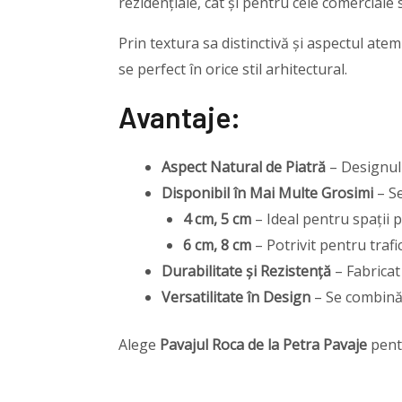
rezidențiale, cât și pentru cele comerciale 
Prin textura sa distinctivă și aspectul ate
se perfect în orice stil arhitectural.
Avantaje:
Aspect Natural de Piatră
– Designul 
Disponibil în Mai Multe Grosimi
– Se
4 cm, 5 cm
– Ideal pentru spații p
6 cm, 8 cm
– Potrivit pentru trafi
Durabilitate și Rezistență
– Fabricat 
Versatilitate în Design
– Se combină 
Alege
Pavajul Roca de la Petra Pavaje
pentr