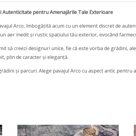
și Autenticitate pentru Amenajările Tale Exterioare
avajul Arco, îmbogățită acum cu un element discret de autenti
un aer inedit și rustic spațiului tău exterior, evocând farme
mit să creezi designuri unice, fie că este vorba de grădini, al
t, plin de caracter și eleganță.
, grădini și parcuri. Alege pavajul Arco cu aspect antic pentru 