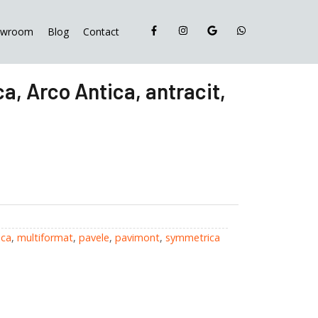
Symmetrica,
Arco
owroom
Blog
Contact
Antica,
antracit,
6
, Arco Antica, antracit,
cm
ica
,
multiformat
,
pavele
,
pavimont
,
symmetrica