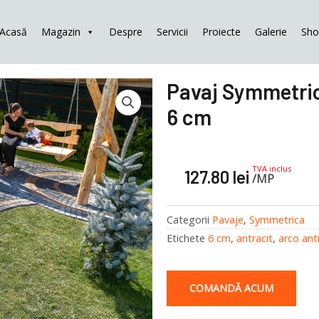
Acasă
Magazin
Despre
Servicii
Proiecte
Galerie
Sh
Pavaj Symmetrica
6 cm
TVA inclus
127.80
lei
/MP
Categorii
Pavaje
,
Symmetrica
Etichete
6 cm
,
antracit
,
arco ant
COMANDĂ ACUM