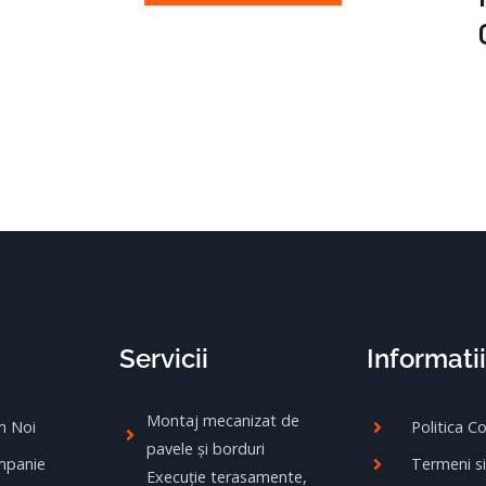
Servicii
Informatii
Montaj mecanizat de
m Noi
Politica C
pavele și borduri
mpanie
Termeni si
Execuție terasamente,