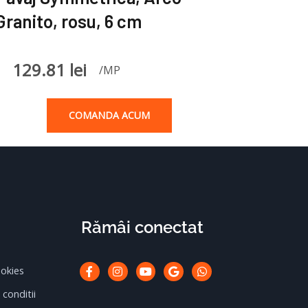
Granito, rosu, 6 cm
129.81
lei
/MP
COMANDA ACUM
Rămâi conectat
Facebook-
Instagram
Youtube
Google
Whatsapp
ookies
f
 conditii