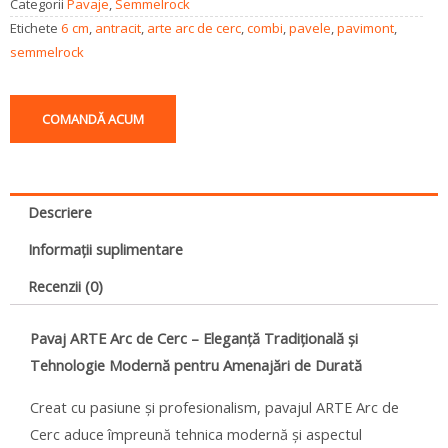
Categorii
Pavaje
,
Semmelrock
Etichete
6 cm
,
antracit
,
arte arc de cerc
,
combi
,
pavele
,
pavimont
,
semmelrock
COMANDĂ ACUM
Descriere
Informații suplimentare
Recenzii (0)
Pavaj ARTE Arc de Cerc – Eleganță Tradițională și
Tehnologie Modernă pentru Amenajări de Durată
Creat cu pasiune și profesionalism, pavajul ARTE Arc de
Cerc aduce împreună tehnica modernă și aspectul