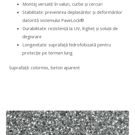
Montaj versatil: în valuri, curbe și cercuri
Stabilitate: prevenirea deplasărilor și deformărilor
datorită sistemului PaveLock®
Durabilitate: rezistență la UV, îngheț și soluții de
degivrare
Longevitate: suprafață hidrofobizată pentru
protecție pe termen lung
Suprafață: colormix, beton aparent