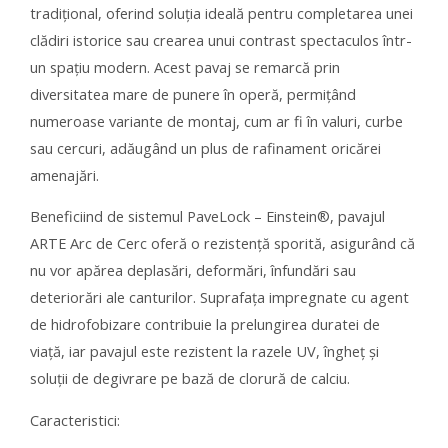
tradițional, oferind soluția ideală pentru completarea unei
clădiri istorice sau crearea unui contrast spectaculos într-
un spațiu modern. Acest pavaj se remarcă prin
diversitatea mare de punere în operă, permițând
numeroase variante de montaj, cum ar fi în valuri, curbe
sau cercuri, adăugând un plus de rafinament oricărei
amenajări.
Beneficiind de sistemul PaveLock – Einstein®, pavajul
ARTE Arc de Cerc oferă o rezistență sporită, asigurând că
nu vor apărea deplasări, deformări, înfundări sau
deteriorări ale canturilor. Suprafața impregnate cu agent
de hidrofobizare contribuie la prelungirea duratei de
viață, iar pavajul este rezistent la razele UV, îngheț și
soluții de degivrare pe bază de clorură de calciu.
Caracteristici: