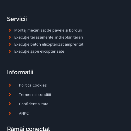
Servicii
Montaj mecanizat de pavele și borduri
Execuție terasamente, îndreptări teren
Execuție beton elicopterizat amprentat
Execuție șape elicopterizate
Informatii
Politica Cookies
Termeni si conditii
Confidentialitate
ANPC
Rămâi conectat