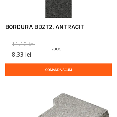
BORDURA BDZT2, ANTRACIT
P
P
11.10
lei
/BUC
r
r
8.33
lei
e
e
COMANDA ACUM
ț
ț
u
u
l
l
c
i
u
n