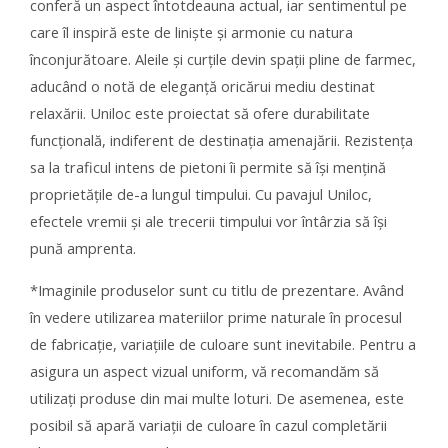
conferă un aspect întotdeauna actual, iar sentimentul pe
care îl inspiră este de liniște și armonie cu natura
înconjurătoare. Aleile și curțile devin spații pline de farmec,
aducând o notă de eleganță oricărui mediu destinat
relaxării. Uniloc este proiectat să ofere durabilitate
funcțională, indiferent de destinația amenajării. Rezistența
sa la traficul intens de pietoni îi permite să își mențină
proprietățile de-a lungul timpului. Cu pavajul Uniloc,
efectele vremii și ale trecerii timpului vor întârzia să își
pună amprenta.
*Imaginile produselor sunt cu titlu de prezentare. Având
în vedere utilizarea materiilor prime naturale în procesul
de fabricație, variațiile de culoare sunt inevitabile. Pentru a
asigura un aspect vizual uniform, vă recomandăm să
utilizați produse din mai multe loturi. De asemenea, este
posibil să apară variații de culoare în cazul completării