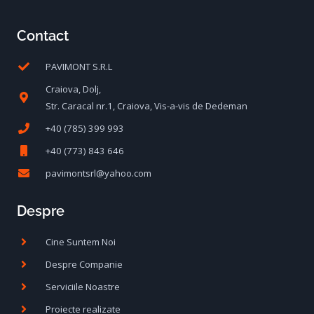
3
1
Contact
3
1
PAVIMONT S.R.L
.
Craiova, Dolj,
l
1
Str. Caracal nr.1, Craiova, Vis-a-vis de Dedeman
+40 (785) 399 993
e
0
+40 (773) 843 646
i
pavimontsrl@yahoo.com
.
l
Despre
e
Cine Suntem Noi
i
Despre Companie
.
Serviciile Noastre
Proiecte realizate