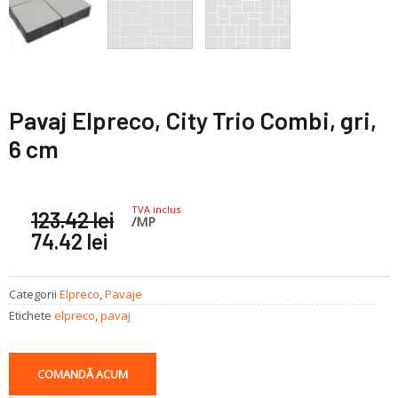
Pavaj Elpreco, City Trio Combi, gri,
6 cm
Prețul
Prețul
TVA inclus
123.42
lei
/MP
inițial
curent
74.42
lei
a
este:
fost:
74.42 lei.
123.42 lei.
Categorii
Elpreco
,
Pavaje
Etichete
elpreco
,
pavaj
COMANDĂ ACUM