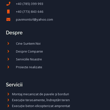
+40 (785) 399 993
+40 (773) 843 646
pavimontsrl@yahoo.com
Despre
Cine Suntem Noi
Despre Companie
Serviciile Noastre
Proiecte realizate
Servicii
Montaj mecanizat de pavele și borduri
Execuție terasamente, îndreptări teren
Execuție beton elicopterizat amprentat