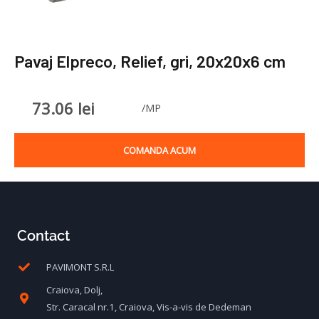
Pavaj Elpreco, Relief, gri, 20x20x6 cm
73.06
lei
/MP
COMANDA ACUM
Contact
PAVIMONT S.R.L
Craiova, Dolj,
Str. Caracal nr.1, Craiova, Vis-a-vis de Dedeman