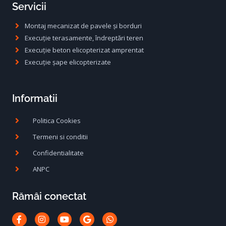
Servicii
Montaj mecanizat de pavele și borduri
Execuție terasamente, îndreptări teren
Execuție beton elicopterizat amprentat
Execuție șape elicopterizate
Informatii
Politica Cookies
Termeni si conditii
Confidentialitate
ANPC
Rămâi conectat
Facebook-
Instagram
Youtube
Google
Whatsapp
f