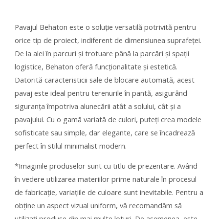
Pavajul Behaton este o soluție versatilă potrivită pentru
orice tip de proiect, indiferent de dimensiunea suprafeței.
De la alei în parcuri și trotuare până la parcări și spații
logistice, Behaton oferă funcționalitate și estetică.
Datorită caracteristicii sale de blocare automată, acest
pavaj este ideal pentru terenurile în pantă, asigurând
siguranța împotriva alunecării atât a solului, cât și a
pavajului. Cu o gamă variată de culori, puteți crea modele
sofisticate sau simple, dar elegante, care se încadrează
perfect în stilul minimalist modern.
*Imaginile produselor sunt cu titlu de prezentare. Având
în vedere utilizarea materiilor prime naturale în procesul
de fabricație, variațiile de culoare sunt inevitabile. Pentru a
obține un aspect vizual uniform, vă recomandăm să
utilizați produse din mai multe loturi. De asemenea, este