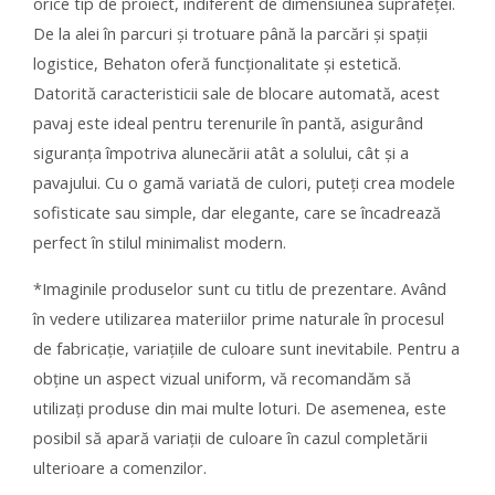
orice tip de proiect, indiferent de dimensiunea suprafeței.
De la alei în parcuri și trotuare până la parcări și spații
logistice, Behaton oferă funcționalitate și estetică.
Datorită caracteristicii sale de blocare automată, acest
pavaj este ideal pentru terenurile în pantă, asigurând
siguranța împotriva alunecării atât a solului, cât și a
pavajului. Cu o gamă variată de culori, puteți crea modele
sofisticate sau simple, dar elegante, care se încadrează
perfect în stilul minimalist modern.
*Imaginile produselor sunt cu titlu de prezentare. Având
în vedere utilizarea materiilor prime naturale în procesul
de fabricație, variațiile de culoare sunt inevitabile. Pentru a
obține un aspect vizual uniform, vă recomandăm să
utilizați produse din mai multe loturi. De asemenea, este
posibil să apară variații de culoare în cazul completării
ulterioare a comenzilor.