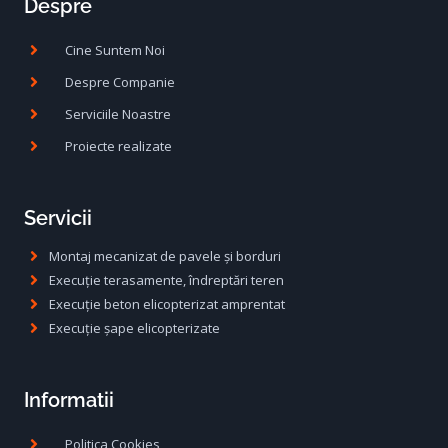
Despre
Cine Suntem Noi
Despre Companie
Serviciile Noastre
Proiecte realizate
Servicii
Montaj mecanizat de pavele și borduri
Execuție terasamente, îndreptări teren
Execuție beton elicopterizat amprentat
Execuție șape elicopterizate
Informatii
Politica Cookies