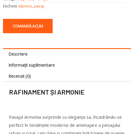
Etichete
elpreco
,
pavaj
COMANDĂ ACUM
Descriere
Informații suplimentare
Recenzii (0)
RAFINAMENT ȘI ARMONIE
Pavajul Armonia surprinde cu eleganța sa, încadrându-se
perfect în tendințele moderne de amenajare a peisajului
urban și rural. Linii clare și combinații îndrăznețe de nuanțe