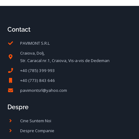
u
u
l
l
Contact
c
i
PAVIMONT S.R.L
u
n
Craiova, Dolj,
r
i
Str. Caracal nr.1, Craiova, Vis-a-vis de Dedeman
+40 (785) 399 993
e
ț
+40 (773) 843 646
n
i
pavimontsrl@yahoo.com
t
a
Despre
e
l
Cine Suntem Noi
s
a
Despre Companie
t
f