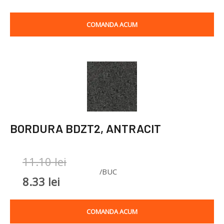
COMANDA ACUM
BORDURA BDZT2, ANTRACIT
P
P
11.10
lei
/BUC
r
r
8.33
lei
e
e
COMANDA ACUM
ț
ț