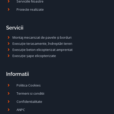
Serviciile Noastre
e
o
Proiecte realizate
:
s
8
t
Servicii
.
:
Montaj mecanizat de pavele și borduri
Execuție terasamente, îndreptări teren
3
1
Execuție beton elicopterizat amprentat
Execuție șape elicopterizate
3
1
.
Informatii
l
1
Politica Cookies
e
0
Termeni si conditii
i
Confidentialitate
.
l
ANPC