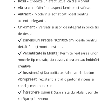
Roșu
– Creează un efect vizual cald și vibrant.
Alb-crem
– Oferă un aspect luminos și rafinat.
Antracit
– Modern și sofisticat, ideal pentru
accente elegante.
Gri-ciment
– Versatil și ușor de integrat în orice tip
de design.
Dimensiuni Precise:
10x10x6 cm
, ideale pentru
detalii fine și montaj estetic.
Versatilitate în Montaj:
Permite realizarea unor
modele
tip mozaic, tip covor, chevron sau îmbinări
creative
.
Rezistență și Durabilitate:
Fabricat din
beton
vibropresat
, rezistent la trafic pietonal intens și
condiții meteo extreme.
Întreținere Ușoară:
Suprafață durabilă, ușor de
curățat și întreținut.