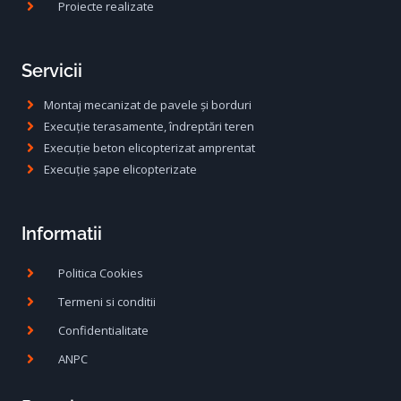
Proiecte realizate
Servicii
Montaj mecanizat de pavele și borduri
Execuție terasamente, îndreptări teren
Execuție beton elicopterizat amprentat
Execuție șape elicopterizate
Informatii
Politica Cookies
Termeni si conditii
Confidentialitate
ANPC