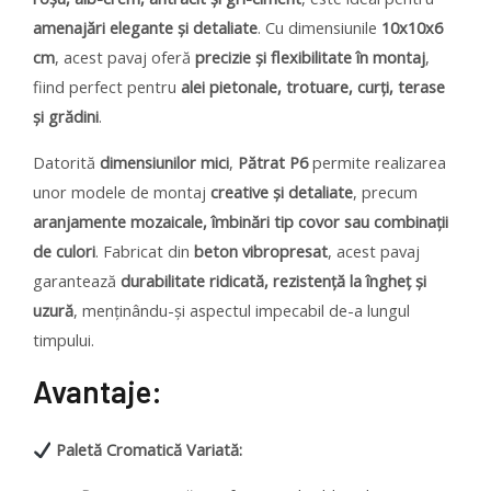
amenajări elegante și detaliate
. Cu dimensiunile
10x10x6
cm
, acest pavaj oferă
precizie și flexibilitate în montaj
,
fiind perfect pentru
alei pietonale, trotuare, curți, terase
și grădini
.
Datorită
dimensiunilor mici
,
Pătrat P6
permite realizarea
unor modele de montaj
creative și detaliate
, precum
aranjamente mozaicale, îmbinări tip covor sau combinații
de culori
. Fabricat din
beton vibropresat
, acest pavaj
garantează
durabilitate ridicată, rezistență la îngheț și
uzură
, menținându-și aspectul impecabil de-a lungul
timpului.
Avantaje:
Paletă Cromatică Variată: