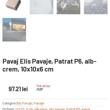
Pavaj Elis Pavaje, Patrat P6, alb-
crem, 10x10x6 cm
TVA inclus
97.21
lei
/MP
Categorii
Elis Pavaje
,
Pavaje
Etichete
10x10
,
6 cm
,
alb-crem
,
elis pavaje
,
Patrat P6
,
pavaj