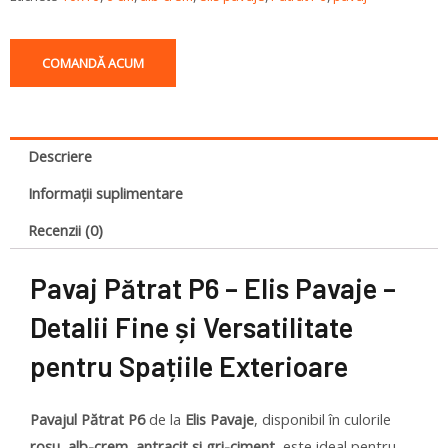
COMANDĂ ACUM
Descriere
Informații suplimentare
Recenzii (0)
Pavaj Pătrat P6 – Elis Pavaje –
Detalii Fine și Versatilitate
pentru Spațiile Exterioare
Pavajul Pătrat P6
de la
Elis Pavaje
, disponibil în culorile
roșu, alb-crem, antracit și gri-ciment
, este ideal pentru