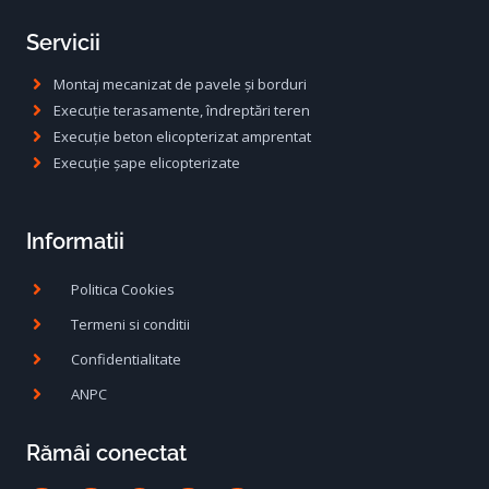
Servicii
Montaj mecanizat de pavele și borduri
Execuție terasamente, îndreptări teren
Execuție beton elicopterizat amprentat
Execuție șape elicopterizate
Informatii
Politica Cookies
Termeni si conditii
Confidentialitate
ANPC
Rămâi conectat