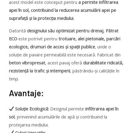
acest model este conceput pentru
a permite infiltrarea
apei în sol, contribuind la reducerea acumulării apei pe
suprafață și la protecția mediului
.
Datorită
designului său optimizat pentru drenaj
,
Pătrat
ECO
este potrivit pentru
trotuare, alei pietonale, parcări
ecologice, drumuri de acces și spații publice
, unde o
soluție de pavare permeabilă este necesară. Fabricat din
beton vibropresat
, acest pavaj oferă
durabilitate ridicată,
rezistență la trafic și intemperii
, păstrându-și calitățile în
timp.
Avantaje:
Soluție Ecologică:
Designul permite
infiltrarea apei în
sol
, prevenind acumulările de apă și contribuind la
protejarea mediului.
Culori Versatile: