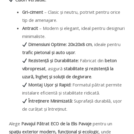
Gri-ciment
– Clasic și neutru, potrivit pentru orice
tip de amenajare.
Antracit
– Modern și elegant, ideal pentru designuri
minimaliste.
Dimensiuni Optime:
20x20x8 cm
, ideale pentru
trafic pietonal și auto ușor
.
Rezistență și Durabilitate:
Fabricat din
beton
vibropresat
, asigură
stabilitate și rezistență la
uzură, îngheț și soluții de degivrare
.
Montaj Ușor și Rapid:
Formatul pătrat permite
instalare eficientă și stabilitate ridicată.
Întreținere Minimizată:
Suprafață durabilă, ușor
de curățat și întreținut.
Alege
Pavajul Pătrat ECO de la Elis Pavaje
pentru un
spațiu exterior modern, funcțional și ecologic
, unde