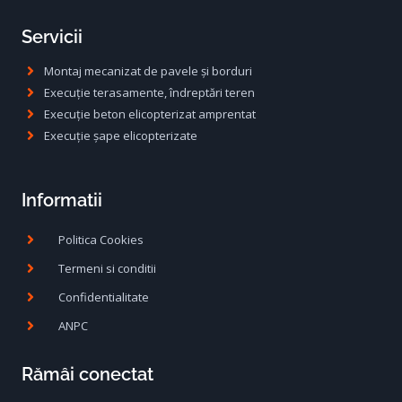
Servicii
Montaj mecanizat de pavele și borduri
Execuție terasamente, îndreptări teren
Execuție beton elicopterizat amprentat
Execuție șape elicopterizate
Informatii
Politica Cookies
Termeni si conditii
Confidentialitate
ANPC
Rămâi conectat