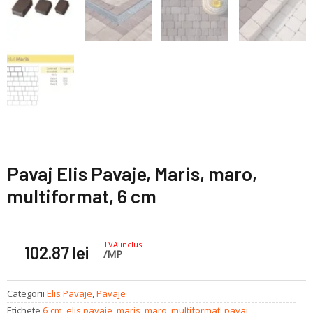
Pavaj Elis Pavaje, Maris, maro,
multiformat, 6 cm
TVA inclus
102.87
lei
/MP
Categorii
Elis Pavaje
,
Pavaje
Etichete
6 cm
,
elis pavaje
,
maris
,
maro
,
multiformat
,
pavaj