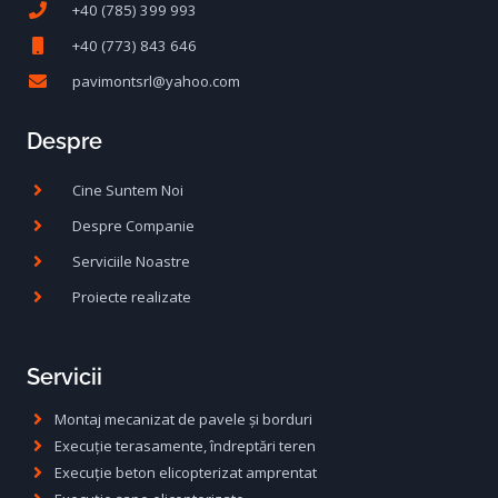
+40 (785) 399 993
+40 (773) 843 646
pavimontsrl@yahoo.com
Despre
Cine Suntem Noi
Despre Companie
Serviciile Noastre
Proiecte realizate
Servicii
Montaj mecanizat de pavele și borduri
Execuție terasamente, îndreptări teren
Execuție beton elicopterizat amprentat