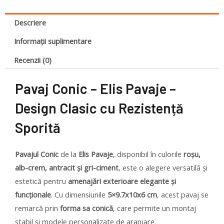
Descriere
Informații suplimentare
Recenzii (0)
Pavaj Conic – Elis Pavaje –
Design Clasic cu Rezistență
Sporită
Pavajul Conic
de la
Elis Pavaje
, disponibil în culorile
roșu,
alb-crem, antracit și gri-ciment
, este o alegere versatilă și
estetică pentru
amenajări exterioare elegante și
funcționale
. Cu dimensiunile
5×9.7x10x6 cm
, acest pavaj se
remarcă prin
forma sa conică
, care permite un montaj
stabil și modele personalizate de aranjare.