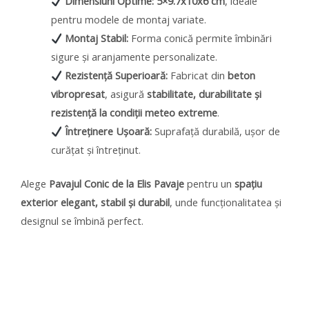
Dimensiuni Optime:
5×9.7x10x6 cm
, ideale
pentru modele de montaj variate.
Montaj Stabil:
Forma conică permite îmbinări
sigure și aranjamente personalizate.
Rezistență Superioară:
Fabricat din
beton
vibropresat
, asigură
stabilitate, durabilitate și
rezistență la condiții meteo extreme
.
Întreținere Ușoară:
Suprafață durabilă, ușor de
curățat și întreținut.
Alege
Pavajul Conic de la Elis Pavaje
pentru un
spațiu
exterior elegant, stabil și durabil
, unde funcționalitatea și
designul se îmbină perfect.