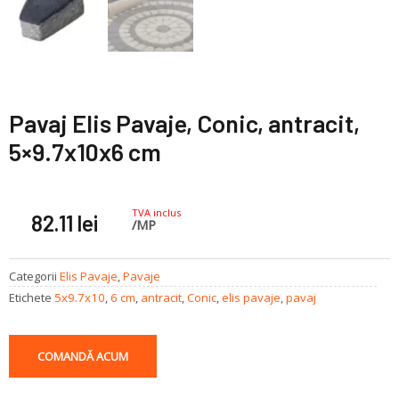
Pavaj Elis Pavaje, Conic, antracit,
5×9.7x10x6 cm
TVA inclus
82.11
lei
/MP
Categorii
Elis Pavaje
,
Pavaje
Etichete
5x9.7x10
,
6 cm
,
antracit
,
Conic
,
elis pavaje
,
pavaj
COMANDĂ ACUM