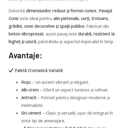
Datorită
dimensiunilor reduse și formei conice
,
Pavajul
Conic
este ideal pentru
alei pietonale, curți, trotuare,
grădini, zone decorative și spații publice
. Fabricat din
beton vibropresat
, acest pavaj este
durabil, rezistent la
îngheț și uzură
, păstrându-și aspectul impecabil în timp.
Avantaje:
Paletă Cromatică Variată:
Roșu
– Un accent vibrant și elegant.
Alb-crem
– Oferă un aspect luminos și rafinat.
Antracit
– Potrivit pentru designuri moderne și
minimaliste.
Gri-ciment
– Clasic și versatil, ușor de integrat în
orice tip de amenajare.