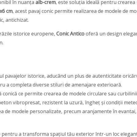
onibil în nuanța
alb-crem
, este soluția ideală pentru crearea
x6 cm
, acest pavaj conic permite realizarea de modele de mon
c, antichizat.
trăzile istorice europene,
Conic Antico
oferă un design elegan
n.
 pavajelor istorice, aducând un plus de autenticitate oricăru
tru a completa diverse stiluri de amenajare exterioară.
ă conică ce permite crearea de modele circulare sau curbilini
beton vibropresat, rezistent la uzură, îngheț și condiții met
ea de modele personalizate, precum aranjamente în evantai, 
e
pentru a transforma spațiul tău exterior într-un loc elegant 