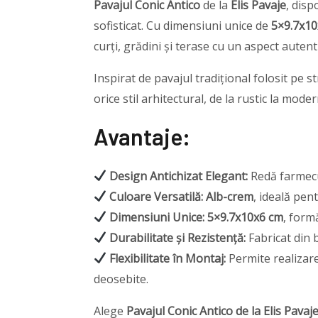
Pavajul Conic Antico
de la
Elis Pavaje
, disp
sofisticat. Cu dimensiuni unice de
5×9.7x10
curți, grădini și terase cu un aspect autenti
Inspirat de pavajul tradițional folosit pe s
orice stil arhitectural, de la rustic la moder
Avantaje:
Design Antichizat Elegant:
Redă farmecul
Culoare Versatilă:
Alb-crem
, ideală pen
Dimensiuni Unice:
5×9.7x10x6 cm
, form
Durabilitate și Rezistență:
Fabricat din 
Flexibilitate în Montaj:
Permite realizar
deosebite.
Alege
Pavajul Conic Antico de la Elis Pavaj