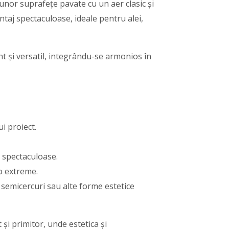
 unor suprafețe pavate cu un aer clasic și
taj spectaculoase, ideale pentru alei,
t și versatil, integrându-se armonios în
i proiect.
i spectaculoase.
eo extreme.
semicercuri sau alte forme estetice
și primitor, unde estetica și