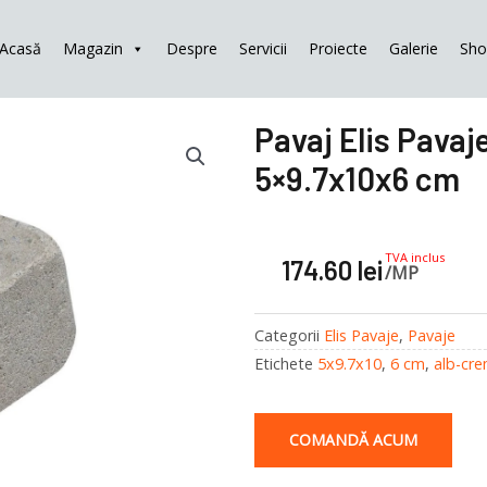
Acasă
Magazin
Despre
Servicii
Proiecte
Galerie
Sh
Pavaj Elis Pavaj
5×9.7x10x6 cm
TVA inclus
174.60
lei
/MP
Categorii
Elis Pavaje
,
Pavaje
Etichete
5x9.7x10
,
6 cm
,
alb-cr
COMANDĂ ACUM