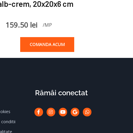
alb-crem, 20x20x6 cm
159.50
lei
/MP
COMANDA ACUM
Rămâi conectat
Facebook-
Instagram
Youtube
Google
Whatsapp
ookies
f
 conditii
alitate