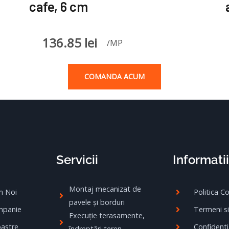
cafe, 6 cm
136.85
lei
/MP
COMANDA ACUM
Servicii
Informatii
Montaj mecanizat de
m Noi
Politica C
pavele și borduri
mpanie
Termeni si
Execuție terasamente,
oastre
Confidenti
îndreptări teren