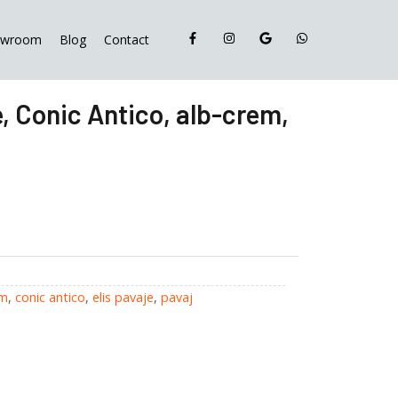
Elis
Pavaje,
owroom
Blog
Contact
Conic
Antico,
alb-
e, Conic Antico, alb-crem,
crem,
5x9.7x10x6
cm
em
,
conic antico
,
elis pavaje
,
pavaj