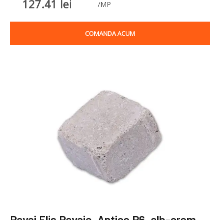
127.41
lei
/MP
COMANDA ACUM
Pavaj Elis Pavaje, Antico P6, alb-crem,