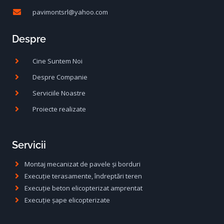
pavimontsrl@yahoo.com
Despre
Cine Suntem Noi
Despre Companie
Serviciile Noastre
Proiecte realizate
Servicii
Montaj mecanizat de pavele și borduri
Execuție terasamente, îndreptări teren
Execuție beton elicopterizat amprentat
Execuție șape elicopterizate