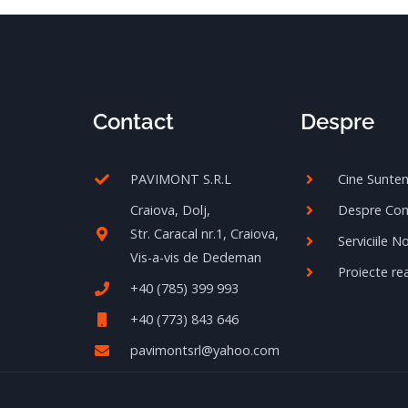
Contact
Despre
PAVIMONT S.R.L
Cine Sunte
Craiova, Dolj,
Despre Co
Str. Caracal nr.1, Craiova,
Serviciile N
Vis-a-vis de Dedeman
Proiecte rea
+40 (785) 399 993
+40 (773) 843 646
pavimontsrl@yahoo.com