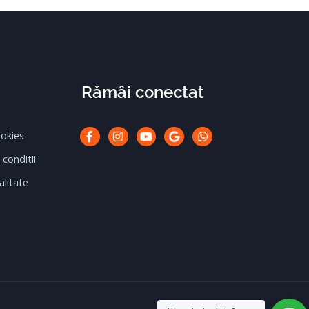
Rămâi conectat
Facebook-
Instagram
Youtube
Google
Whatsapp
ookies
f
 conditii
alitate