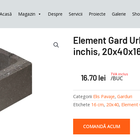
Acasă
Magazin
Despre
Servicii
Proiecte
Galerie
Sh
Element Gard Urb
inchis, 20x40x1
TVA inclus
16.70
lei
/BUC
Categorii
Elis Pavaje
,
Garduri
Etichete
16 cm
,
20x40
,
Element 
COMANDĂ ACUM