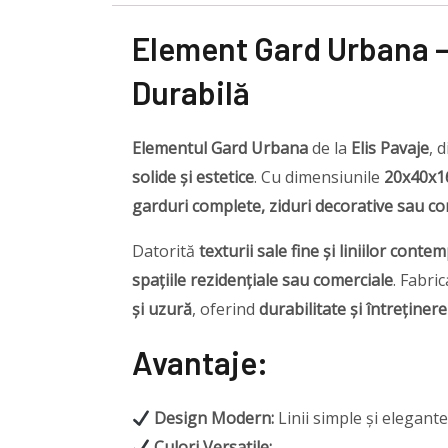
Element Gard Urbana – 
Durabilă
Elementul Gard Urbana
de la
Elis Pavaje
, 
solide și estetice
. Cu dimensiunile
20x40x1
garduri complete, ziduri decorative sau co
Datorită
texturii sale fine și liniilor cont
spațiile rezidențiale sau comerciale
. Fabri
și uzură
, oferind
durabilitate și întreținer
Avantaje:
Design Modern:
Linii simple și elegant
Culori Versatile: