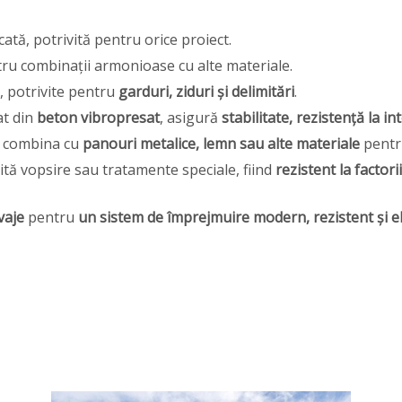
ată, potrivită pentru orice proiect.
tru combinații armonioase cu alte materiale.
m
, potrivite pentru
garduri, ziduri și delimitări
.
at din
beton vibropresat
, asigură
stabilitate, rezistență la i
 combina cu
panouri metalice, lemn sau alte materiale
pentru
tă vopsire sau tratamente speciale, fiind
rezistent la factor
vaje
pentru
un sistem de împrejmuire modern, rezistent și e