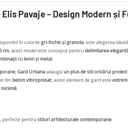
Elis Pavaje – Design Modern și F
disponibil în culorile
gri-închis și granola
, este alegerea idea
6 cm
, acest model este conceput pentru
delimitarea elegantă
mbinații cu lemn și metal
.
emporane
,
Gard Urbana
adaugă
un plus de stil oricărui proiec
cat din
beton vibropresat
, acest element de gard este
extrem 
e minimă
.
e, perfecte pentru
stiluri arhitecturale contemporane
.