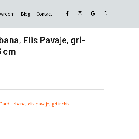
Gard
Urbana,
owroom
Blog
Contact
Elis
Pavaje,
gri-
ana, Elis Pavaje, gri-
inchis,
6 cm
20x40x16
cm
Gard Urbana
,
elis pavaje
,
gri inchis