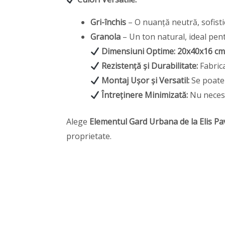
Gri-închis
– O nuanță neutră, sofistic
Granola
– Un ton natural, ideal pen
Dimensiuni Optime:
20x40x16 c
Rezistență și Durabilitate:
Fabric
Montaj Ușor și Versatil:
Se poate
Întreținere Minimizată:
Nu necesi
Alege
Elementul Gard Urbana de la Elis Pa
proprietate.