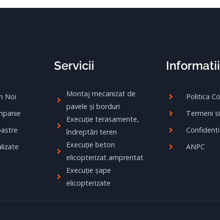
Servicii
Informatii
Montaj mecanizat de
m Noi
Politica C
pavele și borduri
mpanie
Termeni si
Execuție terasamente,
oastre
Confidenti
îndreptări teren
Execuție beton
lizate
ANPC
elicopterizat amprentat
Execuție șape
elicopterizate