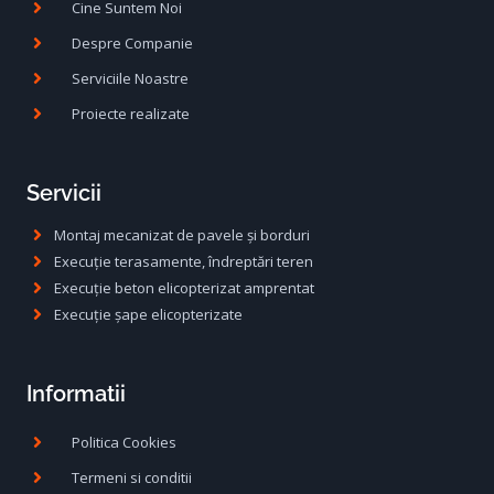
Cine Suntem Noi
Despre Companie
Serviciile Noastre
Proiecte realizate
Servicii
Montaj mecanizat de pavele și borduri
Execuție terasamente, îndreptări teren
Execuție beton elicopterizat amprentat
Execuție șape elicopterizate
Informatii
Politica Cookies
Termeni si conditii