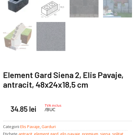
Element Gard Siena 2, Elis Pavaje,
antracit, 48x24x18,5 cm
TVA inclus
34.85
lei
/BUC
Categorii
Elis Pavaje
,
Garduri
Etichete
antracit
,
element gard
,
elis pavaje
,
premium
,
siena
,
splitat