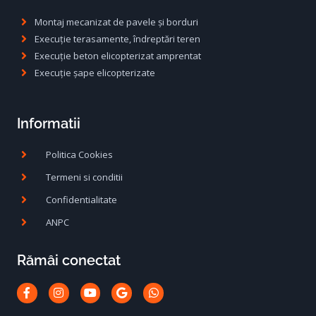
Montaj mecanizat de pavele și borduri
Execuție terasamente, îndreptări teren
Execuție beton elicopterizat amprentat
Execuție șape elicopterizate
Informatii
Politica Cookies
Termeni si conditii
Confidentialitate
ANPC
Rămâi conectat
Facebook-
Instagram
Youtube
Google
Whatsapp
f