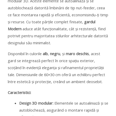
modular 3D. Aceste elemente se autoaliniază și se
autoblochează datorită îmbinării de tip nut-feeder, ceea
ce face montarea rapidă și eficientă, economisindu-ți timp
și resurse. Cu toate părțile complet finisate,
gardul
Modern
aduce atât funcționalitate, cât și rezistență, fiind
potrivit pentru majoritatea stilurilor arhitecturale datorită
designului său minimalist.
Disponibil în culorile
alb
,
negru
, și
maro deschis
, acest
gard se integrează perfect în orice spațiu exterior,
scoțând în evidență eleganța și rafinamentul proprietății
tale. Dimensiunile de 60×30 cm oferă un echilibru perfect
între estetică și protecție, creând un ambient deosebit.
Caracteristici:
Design 3D modular:
Elementele se autoaliniază și se
autoblochează, asigurând o montare rapidă și