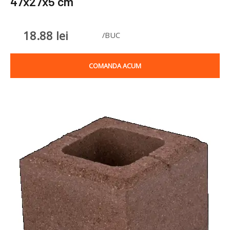
47x27x5 cm
18.88
lei
/BUC
COMANDA ACUM