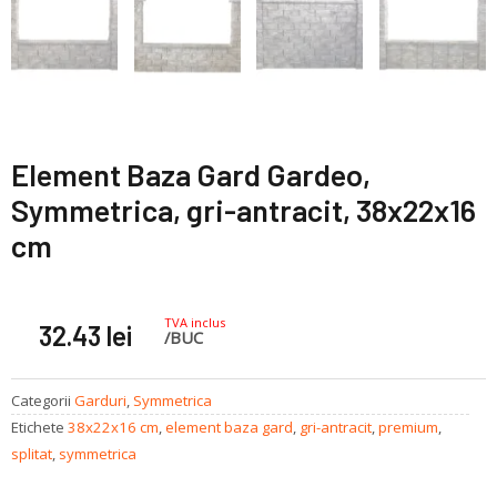
Element Baza Gard Gardeo,
Symmetrica, gri-antracit, 38x22x16
cm
TVA inclus
32.43
lei
/BUC
Categorii
Garduri
,
Symmetrica
Etichete
38x22x16 cm
,
element baza gard
,
gri-antracit
,
premium
,
splitat
,
symmetrica