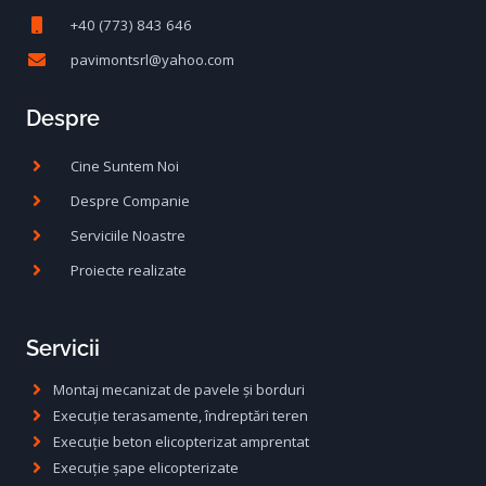
+40 (773) 843 646
pavimontsrl@yahoo.com
Despre
Cine Suntem Noi
Despre Companie
Serviciile Noastre
Proiecte realizate
Servicii
Montaj mecanizat de pavele și borduri
Execuție terasamente, îndreptări teren
Execuție beton elicopterizat amprentat
Execuție șape elicopterizate