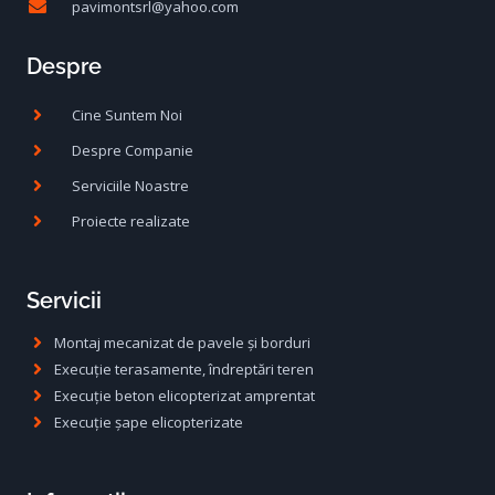
pavimontsrl@yahoo.com
Despre
Cine Suntem Noi
Despre Companie
Serviciile Noastre
Proiecte realizate
Servicii
Montaj mecanizat de pavele și borduri
Execuție terasamente, îndreptări teren
Execuție beton elicopterizat amprentat
Execuție șape elicopterizate