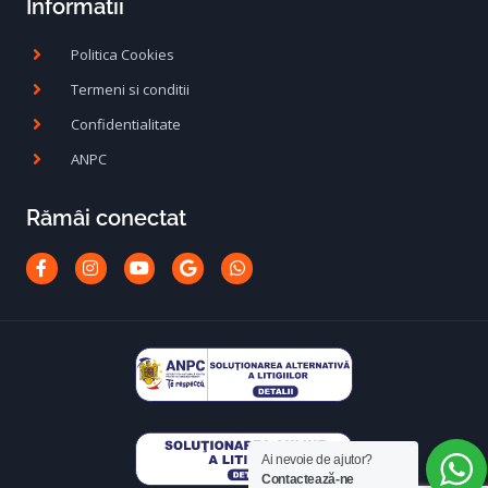
Informatii
Politica Cookies
Termeni si conditii
Confidentialitate
ANPC
Rămâi conectat
Facebook-
Instagram
Youtube
Google
Whatsapp
f
Ai nevoie de ajutor?
Contactează-ne