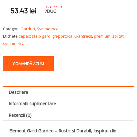
TVA inclus
53.43
lei
/BUC
Categorii
Garduri
,
Symmetrica
Etichete
capact stalp gard
,
gri-portocaliu-antracit
,
premium
,
splitat
,
symmetrica
COMANDĂ ACUM
Descriere
Informații suplimentare
Recenzii (0)
Element Gard Gardeo – Rustic și Durabil, Inspirat din