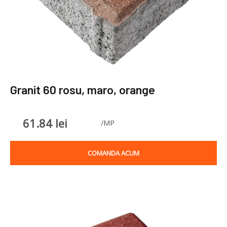
Granit 60 rosu, maro, orange
61.84
lei
/MP
COMANDA ACUM