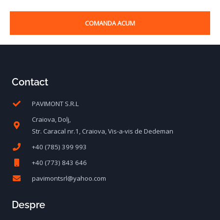
COMANDA ACUM
Contact
PAVIMONT S.R.L
Craiova, Dolj,
Str. Caracal nr.1, Craiova, Vis-a-vis de Dedeman
+40 (785) 399 993
+40 (773) 843 646
pavimontsrl@yahoo.com
Despre