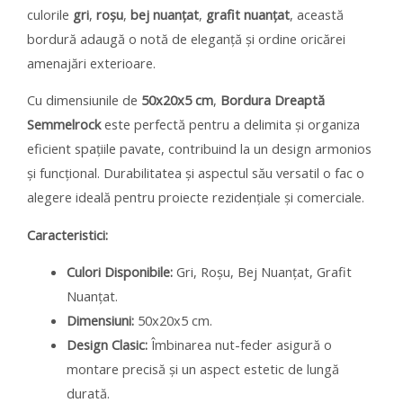
culorile
gri
,
roșu
,
bej nuanțat
,
grafit nuanțat
, această
bordură adaugă o notă de eleganță și ordine oricărei
amenajări exterioare.
Cu dimensiunile de
5
0x20x5 cm
,
Bordura Dreaptă
Semmelrock
este perfectă pentru a delimita și organiza
eficient spațiile pavate, contribuind la un design armonios
și funcțional. Durabilitatea și aspectul său versatil o fac o
alegere ideală pentru proiecte rezidențiale și comerciale.
Caracteristici:
Culori Disponibile:
Gri, Roșu, Bej Nuanțat, Grafit
Nuanțat.
Dimensiuni:
50x20x5 cm.
Design Clasic:
Îmbinarea nut-feder asigură o
montare precisă și un aspect estetic de lungă
durată.