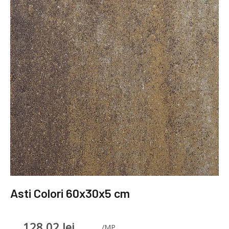
Asti Colori 60x30x5 cm
128.02
lei
/MP