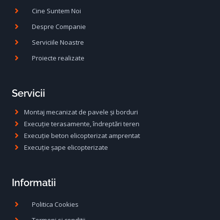
Cine Suntem Noi
Despre Companie
Serviciile Noastre
Proiecte realizate
Servicii
Montaj mecanizat de pavele și borduri
Execuție terasamente, îndreptări teren
Execuție beton elicopterizat amprentat
Execuție șape elicopterizate
Informatii
Politica Cookies
Termeni si conditii