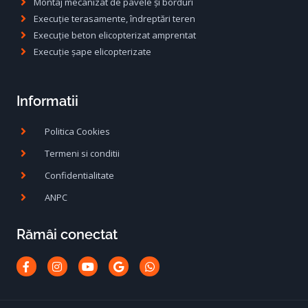
Montaj mecanizat de pavele și borduri
Execuție terasamente, îndreptări teren
Execuție beton elicopterizat amprentat
Execuție șape elicopterizate
Informatii
Politica Cookies
Termeni si conditii
Confidentialitate
ANPC
Rămâi conectat
Facebook-
Instagram
Youtube
Google
Whatsapp
f