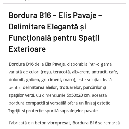
Bordura B16 – Elis Pavaje –
Delimitare Elegantă și
Funcțională pentru Spații
Exterioare
Bordura B16
de la
Elis Pavaje
, disponibilă într-o gamă
variată de culori
(roșu, teracotă, alb-crem, antracit, cafe,
dolomit, galben, gri-ciment, maro)
, este soluția ideală
pentru
delimitarea aleilor, trotuarelor, parcărilor și
spațiilor verzi
. Cu dimensiunile
5x50x20 cm
, această
bordură
compactă și versatilă
oferă
un finisaj estetic
îngrijit și protecție sporită suprafețelor pavate
.
Fabricată din
beton vibropresat
,
Bordura B16
se remarcă