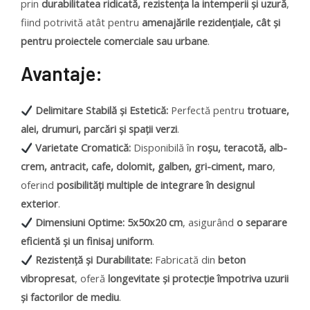
prin
durabilitatea ridicată, rezistența la intemperii și uzură
,
fiind potrivită atât pentru
amenajările rezidențiale, cât și
pentru proiectele comerciale sau urbane
.
Avantaje:
Delimitare Stabilă și Estetică:
Perfectă pentru
trotuare,
alei, drumuri, parcări și spații verzi
.
Varietate Cromatică:
Disponibilă în
roșu, teracotă, alb-
crem, antracit, cafe, dolomit, galben, gri-ciment, maro
,
oferind
posibilități multiple de integrare în designul
exterior
.
Dimensiuni Optime:
5x50x20 cm
, asigurând
o separare
eficientă și un finisaj uniform
.
Rezistență și Durabilitate:
Fabricată din
beton
vibropresat
, oferă
longevitate și protecție împotriva uzurii
și factorilor de mediu
.