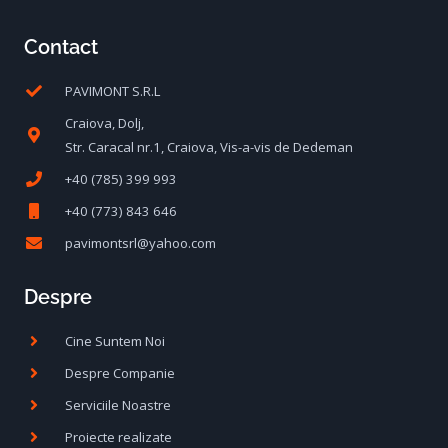
.
Contact
l
1
PAVIMONT S.R.L
e
0
Craiova, Dolj,
i
Str. Caracal nr.1, Craiova, Vis-a-vis de Dedeman
+40 (785) 399 993
.
l
+40 (773) 843 646
e
pavimontsrl@yahoo.com
i
Despre
.
Cine Suntem Noi
Despre Companie
Serviciile Noastre
Proiecte realizate