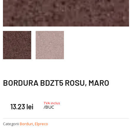
BORDURA BDZT5 ROSU, MARO
TVA inclus
13.23
lei
/BUC
Categorii
Borduri
,
Elpreco