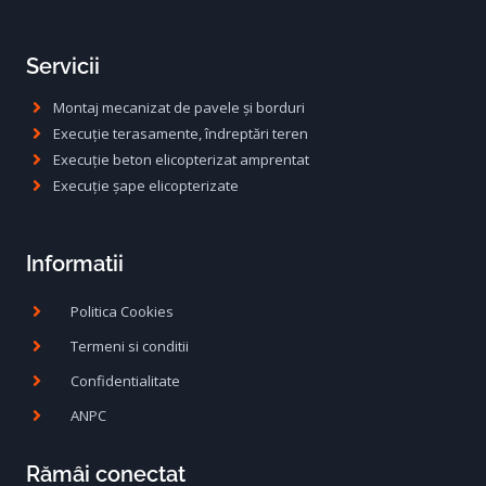
Servicii
Montaj mecanizat de pavele și borduri
Execuție terasamente, îndreptări teren
Execuție beton elicopterizat amprentat
Execuție șape elicopterizate
Informatii
Politica Cookies
Termeni si conditii
Confidentialitate
ANPC
Rămâi conectat