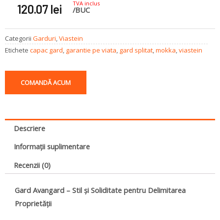
TVA inclus
120.07
lei
/BUC
Categorii
Garduri
,
Viastein
Etichete
capac gard
,
garantie pe viata
,
gard splitat
,
mokka
,
viastein
COMANDĂ ACUM
Descriere
Informații suplimentare
Recenzii (0)
Gard Avangard – Stil și Soliditate pentru Delimitarea
Proprietății