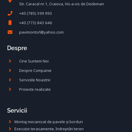
Str. Caracal nr.1, Craiova, Vis-a-vis de Dedeman
+40 (785) 399 993
+40 (773) 843 646
pavimontsrl@yahoo.com
Despre
Cine Suntem Noi
Despre Companie
Serviciile Noastre
Proiecte realizate
Servicii
Montaj mecanizat de pavele și borduri
Execuție terasamente, îndreptări teren