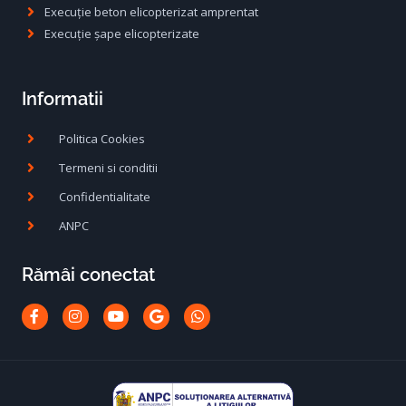
Execuție beton elicopterizat amprentat
Execuție șape elicopterizate
Informatii
Politica Cookies
Termeni si conditii
Confidentialitate
ANPC
Rămâi conectat
Facebook-
Instagram
Youtube
Google
Whatsapp
f