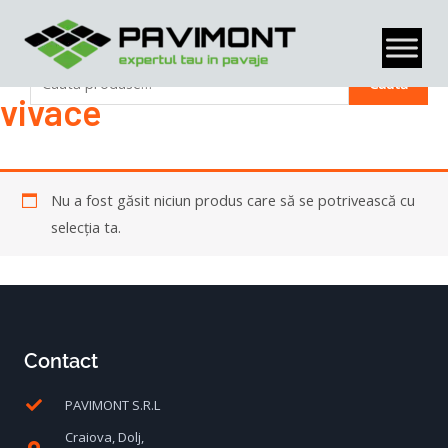
Skip
to
content
Prima pagină
/ Produse etichetate „vivace”
Caută
vivace
C
a
u
Nu a fost găsit niciun produs care să se potrivească cu
t
selecția ta.
ă
d
u
p
ă
Contact
:
PAVIMONT S.R.L
Craiova, Dolj,