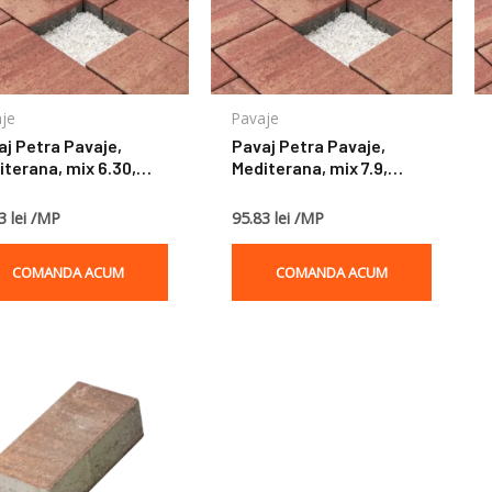
je
Pavaje
aj Petra Pavaje,
Pavaj Petra Pavaje,
iterana, mix 6.30,
Mediterana, mix 7.9,
a, rossa, 6 cm
terra, rossa, 7 cm
3 lei /MP
95.83 lei /MP
COMANDA ACUM
COMANDA ACUM