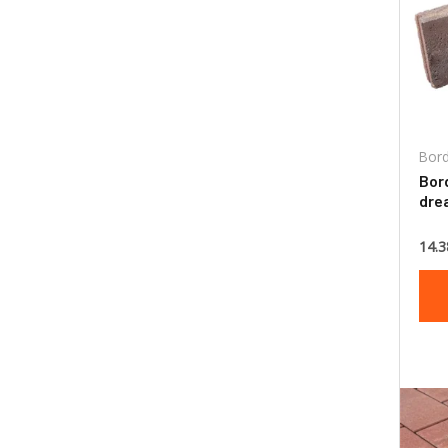
:
Bord
Bor
dre
cm
14.3