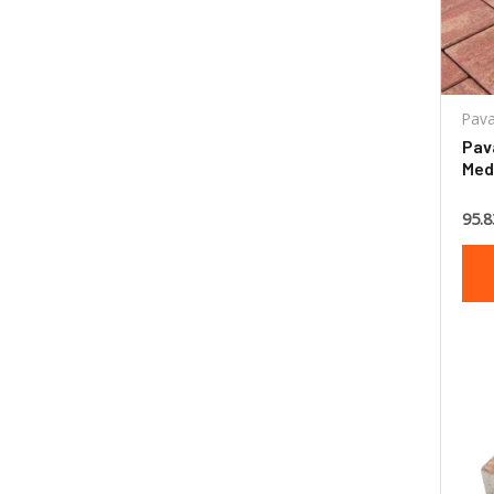
Pava
Pav
Med
terr
95.8