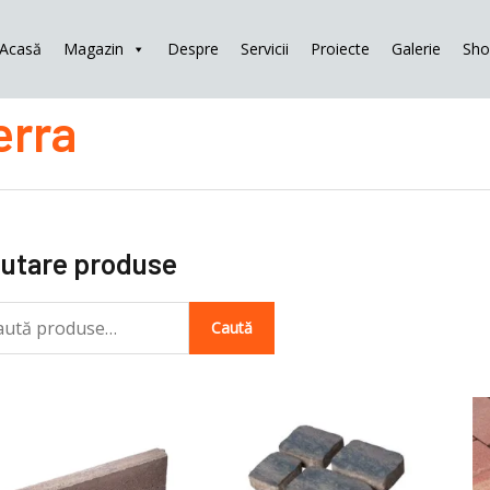
Acasă
Magazin
Despre
Servicii
Proiecte
Galerie
Sh
tă
erra
ă:
utare produse
Caută