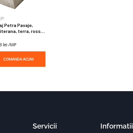
je
aj Petra Pavaje,
terana, terra, rossa,
m
3 lei /MP
COMANDA ACUM
Servicii
Informatii