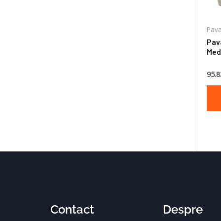
Pava
Pav
Medi
6 c
95.8
Contact
Despre