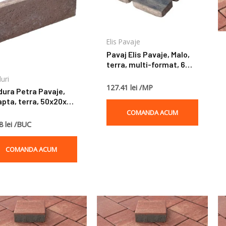
Elis Pavaje
Pavaj Elis Pavaje, Malo,
terra, multi-format, 6
cm
uri
127.41 lei /MP
dura Petra Pavaje,
apta, terra, 50x20x5
COMANDA ACUM
8 lei /BUC
COMANDA ACUM