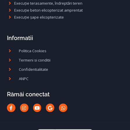
Execuție terasamente, îndreptări teren
Execuție beton elicopterizat amprentat
Execuție șape elicopterizate
Informatii
Politica Cookies
Termeni si conditii
Confidentialitate
ANPC
Rămâi conectat
Facebook-
Instagram
Youtube
Google
Whatsapp
f