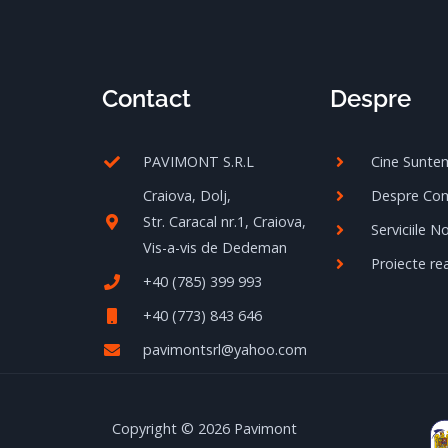
Contact
Despre
PAVIMONT S.R.L
Cine Sunte
Craiova, Dolj,
Despre Co
Str. Caracal nr.1, Craiova,
Serviciile N
Vis-a-vis de Dedeman
Proiecte rea
+40 (785) 399 993
+40 (773) 843 646
pavimontsrl@yahoo.com
Copyright © 2026 Pavimont