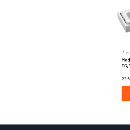
Gard
Mod
EG, 
60x
22.5