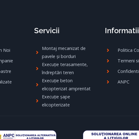
Servicii
Informatii
Montaj mecanizat de
m Noi
Politica C
pavele și borduri
mpanie
Termeni si
Execuție terasamente,
oastre
Confidenti
îndreptări teren
Execuție beton
lizate
ANPC
elicopterizat amprentat
Execuție șape
elicopterizate