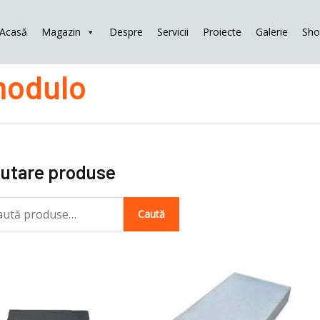
Acasă
Magazin
Despre
Servicii
Proiecte
Galerie
Sh
tă
odulo
ă:
utare produse
Caută