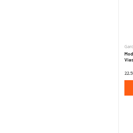
:
Gard
Mod
Vias
cm
22.5