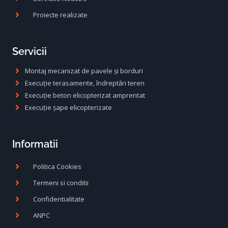
Proiecte realizate
Servicii
Montaj mecanizat de pavele și borduri
Execuție terasamente, îndreptări teren
Execuție beton elicopterizat amprentat
Execuție șape elicopterizate
Informatii
Politica Cookies
Termeni si conditii
Confidentialitate
ANPC