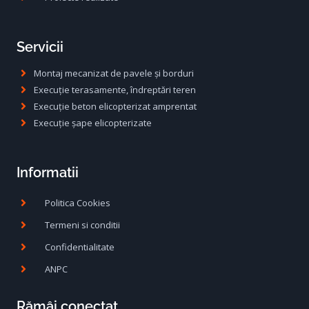
Servicii
Montaj mecanizat de pavele și borduri
Execuție terasamente, îndreptări teren
Execuție beton elicopterizat amprentat
Execuție șape elicopterizate
Informatii
Politica Cookies
Termeni si conditii
Confidentialitate
ANPC
Rămâi conectat