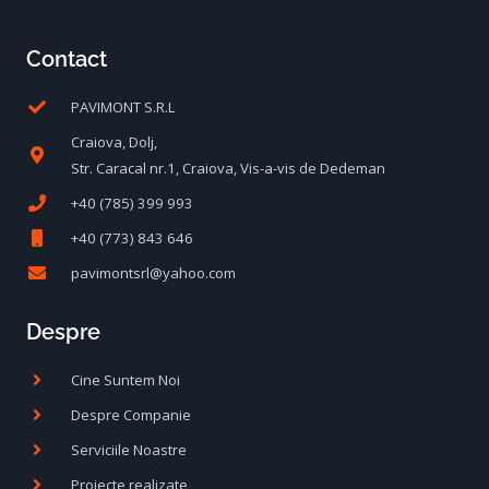
Contact
PAVIMONT S.R.L
Craiova, Dolj,
Str. Caracal nr.1, Craiova, Vis-a-vis de Dedeman
+40 (785) 399 993
+40 (773) 843 646
pavimontsrl@yahoo.com
Despre
Cine Suntem Noi
Despre Companie
Serviciile Noastre
Proiecte realizate