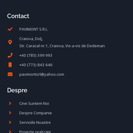
Contact
PAVIMONT S.R.L
Craiova, Dolj,
Str. Caracal nr.1, Craiova, Vis-a-vis de Dedeman
+40 (785) 399 993
+40 (773) 843 646
pavimontsrl@yahoo.com
Despre
Cine Suntem Noi
Despre Companie
Serviciile Noastre
Proiecte realizate