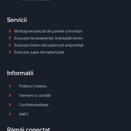
Servicii
Montaj mecanizat de pavele și borduri
Execuție terasamente, îndreptări teren
Execuție beton elicopterizat amprentat
Execuție șape elicopterizate
Informatii
Politica Cookies
Termeni si conditii
Confidentialitate
ANPC
Rămâi conectat