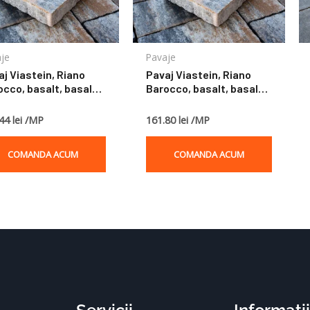
je
Pavaje
aj Viastein, Riano
Pavaj Viastein, Riano
occo, basalt, basalt
Barocco, basalt, basalt
, muschelkalk,
hell, muschelkalk,
tiformat, 5 cm
multiformat, 8 cm
44 lei /MP
161.80 lei /MP
COMANDA ACUM
COMANDA ACUM