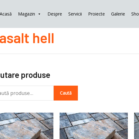
Acasă
Magazin
Despre
Servicii
Proiecte
Galerie
Sh
tă
asalt hell
ă:
utare produse
Caută