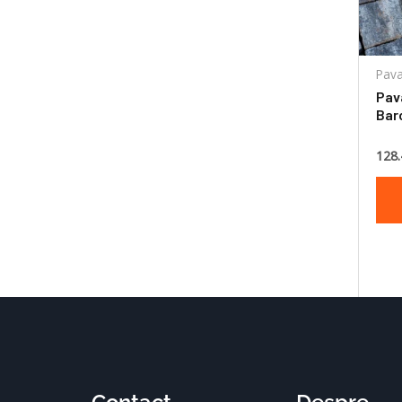
:
Pava
Pav
Bar
hell
mul
128.