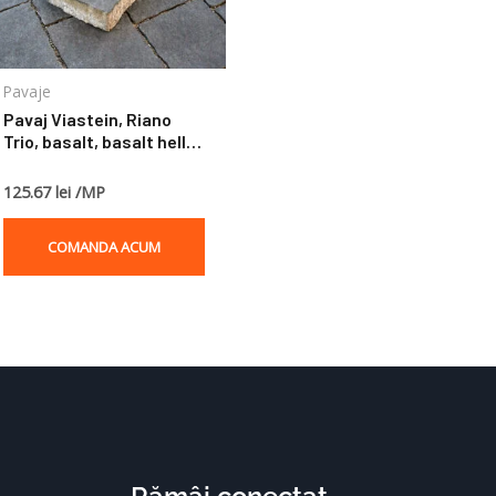
Pavaje
Pavaj Viastein, Riano
Trio, basalt, basalt hell,
multiformat, 5 cm
125.67 lei /MP
COMANDA ACUM