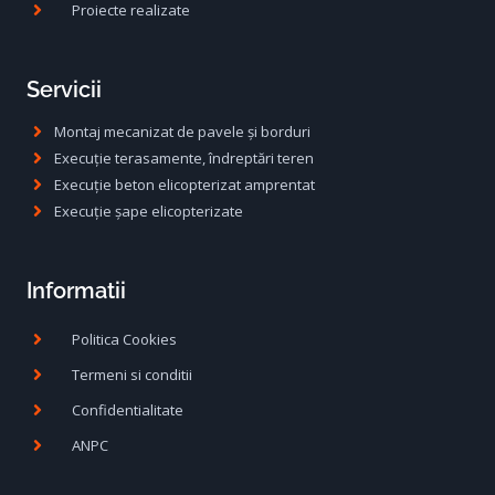
Proiecte realizate
Servicii
Montaj mecanizat de pavele și borduri
Execuție terasamente, îndreptări teren
Execuție beton elicopterizat amprentat
Execuție șape elicopterizate
Informatii
Politica Cookies
Termeni si conditii
Confidentialitate
ANPC