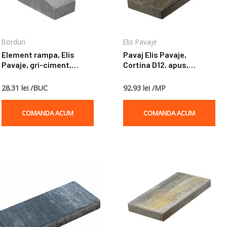
Borduri
Elis Pavaje
Element rampa, Elis
Pavaj Elis Pavaje,
Pavaje, gri-ciment,
Cortina D12, apus,
25x50x25 cm
50x25x5 cm
28.31 lei /BUC
92.93 lei /MP
COMANDA ACUM
COMANDA ACUM