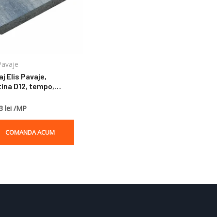
 Pavaje
j Elis Pavaje,
tina D12, tempo,
25x5 cm
3 lei /MP
COMANDA ACUM