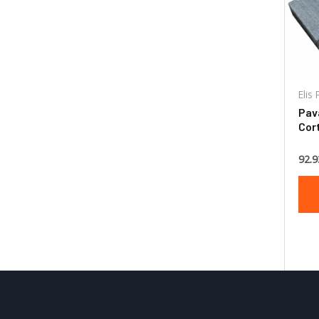
Elis
Pava
Cor
50x
92.9