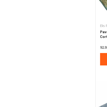
Elis
Pava
Cort
50x
92.9