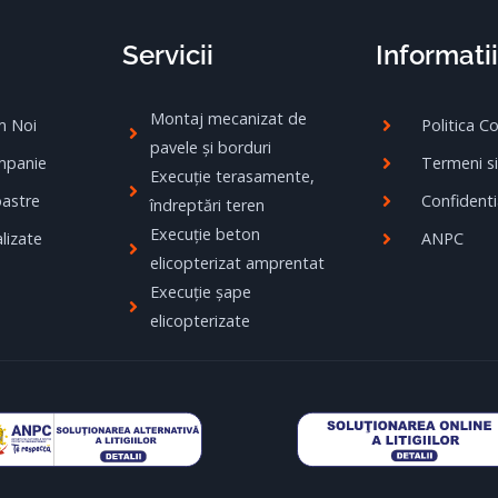
Servicii
Informatii
Montaj mecanizat de
m Noi
Politica C
pavele și borduri
mpanie
Termeni si
Execuție terasamente,
oastre
Confidenti
îndreptări teren
Execuție beton
lizate
ANPC
elicopterizat amprentat
Execuție șape
elicopterizate