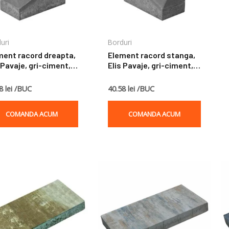
uri
Borduri
ment racord dreapta,
Element racord stanga,
 Pavaje, gri-ciment,
Elis Pavaje, gri-ciment,
50x25 cm
25x50x25 cm
8 lei /BUC
40.58 lei /BUC
COMANDA ACUM
COMANDA ACUM