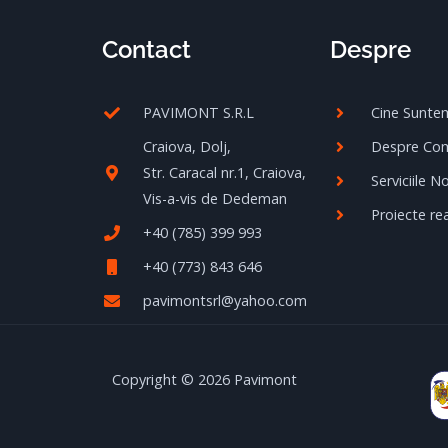
Contact
Despre
PAVIMONT S.R.L
Cine Sunte
Craiova, Dolj,
Despre Co
Str. Caracal nr.1, Craiova,
Serviciile N
Vis-a-vis de Dedeman
Proiecte rea
+40 (785) 399 993
+40 (773) 843 646
pavimontsrl@yahoo.com
Copyright © 2026 Pavimont