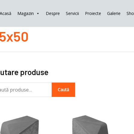
Acasă
Magazin
Despre
Servicii
Proiecte
Galerie
Sh
tă
5x50
ă:
utare produse
Caută