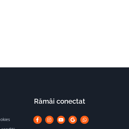
Rămâi conectat
Facebook-
Instagram
Youtube
Google
Whatsapp
ookies
f