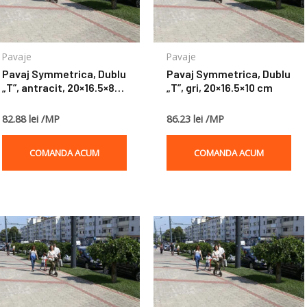
Pavaje
Pavaje
Pavaj Symmetrica, Dublu
Pavaj Symmetrica, Dublu
„T”, antracit, 20×16.5×8
„T”, gri, 20×16.5×10 cm
cm
82.88 lei /MP
86.23 lei /MP
COMANDA ACUM
COMANDA ACUM