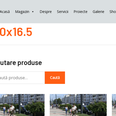
Acasă
Magazin
Despre
Servicii
Proiecte
Galerie
Sh
tă
0x16.5
ă:
utare produse
Caută