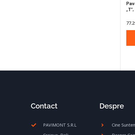
Pav
„T”,
77.2
Contact
Despre
PAVIMONT S.R.L
Cine Sunte