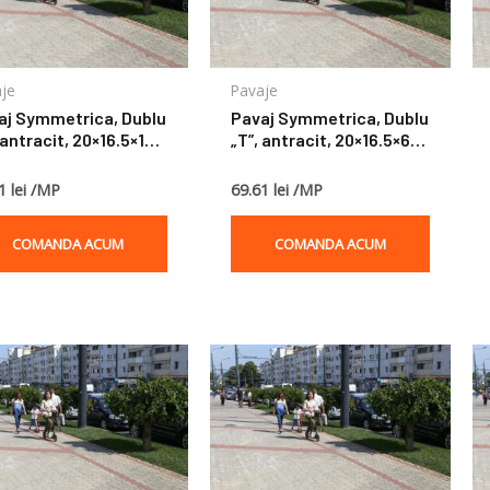
je
Pavaje
aj Symmetrica, Dublu
Pavaj Symmetrica, Dublu
 antracit, 20×16.5×10
„T”, antracit, 20×16.5×6
cm
1 lei /MP
69.61 lei /MP
COMANDA ACUM
COMANDA ACUM