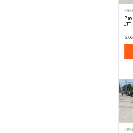
Pava
Pav
„T”,
57.6
Pava