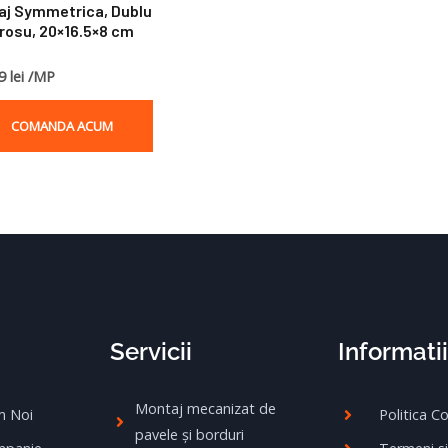
aj Symmetrica, Dublu
 rosu, 20×16.5×8 cm
9 lei /MP
COMANDA ACUM
Servicii
Informatii
Montaj mecanizat de
m Noi
Politica C
pavele și borduri